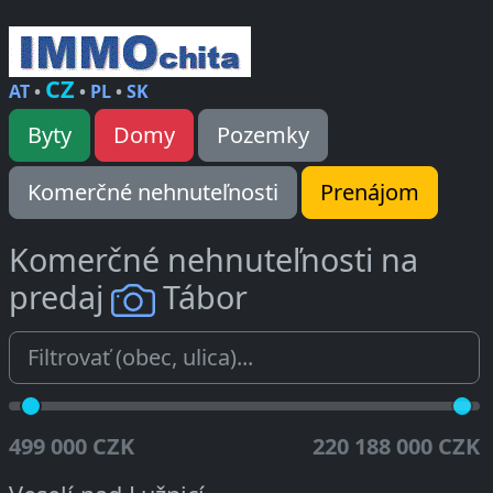
CZ
AT
•
•
PL
•
SK
Byty
Domy
Pozemky
Komerčné nehnuteľnosti
Prenájom
Komerčné nehnuteľnosti na
predaj
Tábor
499 000 CZK
220 188 000 CZK