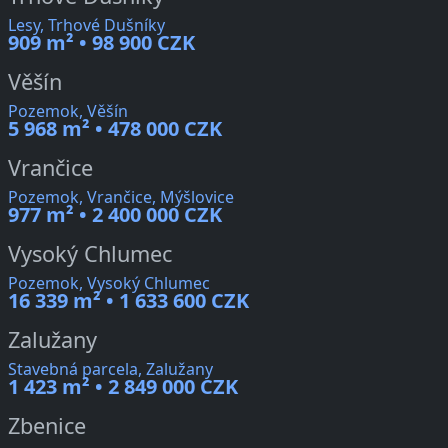
Lesy, Trhové Dušníky
909 m² • 98 900 CZK
Věšín
Pozemok, Věšín
5 968 m² • 478 000 CZK
Vrančice
Pozemok, Vrančice, Mýšlovice
977 m² • 2 400 000 CZK
Vysoký Chlumec
Pozemok, Vysoký Chlumec
16 339 m² • 1 633 600 CZK
Zalužany
Stavebná parcela, Zalužany
1 423 m² • 2 849 000 CZK
Zbenice