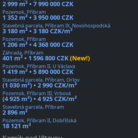
2 999 m² • 7 990 000 CZK
Pozemok, Příbram
1 352 m² • 3 950 000 CZK
Stavebná parcela, Příbram IX, Novohospodská
3 180 m² • 3 180 CZK/m²
Pozemok, Příbram
1 206 m² • 4 368 000 CZK
Záhrada, Příbram
401 m² • 1 596 800 CZK
(New!)
Pozemok, Příbram II, U Václava
1 419 m² • 5 890 000 CZK
Stavebná parcela, Příbram, Orlov
(1 030 m²) • 2 990 CZK/m²
Pozemok, Příbram III, Vrbová
(4 925 m²) • 4 925 CZK/m²
Stavebná parcela, Příbram
2 896 m²
Pozemok, Příbram II, Dobříšská
18 121 m²
Kamýk nad Vltavou