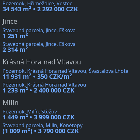
Pozemok, Hřiměždice, Vestec
34 543 m² • 2 292 000 CZK
Jince
Stavebná parcela, Jince, Eškova
1 251 m²
Stavebná parcela, Jince, Eškova
2 314 m²
Krásná Hora nad Vltavou
Pozemok, Krásná Hora nad Vltavou, Švastalova Lhota
11 931 m² • 350 CZK/m²
Pozemok, Krásná Hora nad Vltavou
1 233 m² • 2 400 000 CZK
Milín
Pozemok, Milín, Stěžov
1 449 m² • 3 999 000 CZK
Stavebná parcela, Milín, Konětopy
(1 009 m²) • 3 790 000 CZK