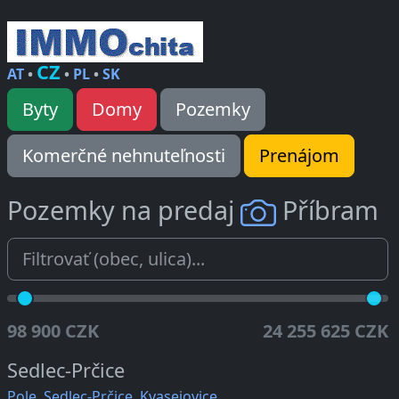
CZ
AT
•
•
PL
•
SK
Byty
Domy
Pozemky
Komerčné nehnuteľnosti
Prenájom
Pozemky na predaj
Příbram
98 900 CZK
24 255 625 CZK
Sedlec-Prčice
Pole, Sedlec-Prčice, Kvasejovice