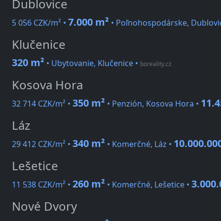
Dublovice
7.000 m²
5 056 CZK/m² •
• Poľnohospodárske, Dublovice
Klučenice
320 m²
• Ubytovanie, Klučenice
•
boreality.cz
Kosova Hora
350 m²
11.4
32 714 CZK/m² •
• Penzión, Kosova Hora •
Láz
340 m²
10.000.00
29 412 CZK/m² •
• Komerčné, Láz •
Lešetice
260 m²
3.000
11 538 CZK/m² •
• Komerčné, Lešetice •
Nové Dvory