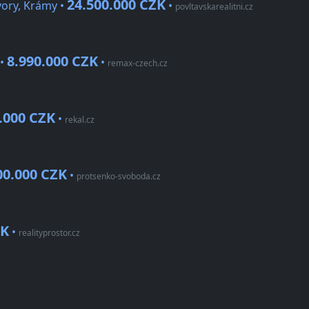
24.500.000 CZK
ory, Krámy •
•
povltavskarealitni.cz
8.990.000 CZK
 •
•
remax-czech.cz
.000 CZK
•
rekal.cz
00.000 CZK
•
protsenko-svoboda.cz
ZK
•
realityprostor.cz