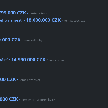
799.000 CZK
•
nextreality.cz
18.000.000 CZK
kého náměstí •
•
remax-czech.cz
0.000 CZK
•
marceldlouhy.cz
14.990.000 CZK
ěstí •
•
remax-czech.cz
000 CZK
•
remax-czech.cz
.000 CZK
•
nemovitosti.edoreality.cz