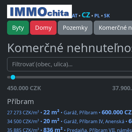
CZ
AT
•
•
PL
•
SK
Byty
Domy
Pozemky
Komerčné n
Komerčné nehnuteľnos
450.000 CZK
37.900
Příbram
22 m²
600.000 C
27 273 CZK/m² •
• Garáž, Příbram •
20 m²
6
34 500 CZK/m² •
• Garáž, Příbram IV, Anenská •
836 m²
35 885 CZK/m² •
• Predajňa, Příbram VII, náměst