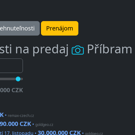
ehnuteľnosti
Prenájom
ti na predaj
Příbram
.000 CZK
ZK
•
remax-czech.cz
90.000 CZK
•
goldgeo.cz
30.000.000 CZK
í 17. listopadu •
•
goldgeo.cz