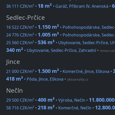
18 m²
6
36 111 CZK/m² •
• Garáž, Příbram IV, Anenská •
Sedlec-Prčice
1.150 m²
16 522 CZK/m² •
• Poľnohospodárske, Sedlec-
1.005 m²
24 776 CZK/m² •
• Poľnohospodárske, Sedlec-
536 m²
25 560 CZK/m² •
• Ubytovanie, Sedlec-Prčice, Uh
340 m²
• Ubytovanie, Sedlec-Prčice, Zahradní
•
remax-cze
Jince
1.500 m²
21 000 CZK/m² •
• Komerčné, Jince, Eškova •
418 m²
• Pôda, Jince, Eškova
•
aktivareality.cz
Nečín
400 m²
11.800.00
29 500 CZK/m² •
• Výroba, Nečín •
218 m²
12.800.
58 716 CZK/m² •
• Komerčné, Nečín •