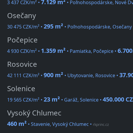
7.129 m²
3 437 CZK/m² •
• Poľnohospodárske, Nové Dv
Osečany
295 m²
30 475 CZK/m² •
• Poľnohospodárske, Osečany
Počepice
1.359 m²
6.700
4 930 CZK/m² •
• Pamiatka, Počepice •
Rosovice
900 m²
37.9
42 111 CZK/m² •
• Ubytovanie, Rosovice •
Solenice
23 m²
450.000 C
19 565 CZK/m² •
• Garáž, Solenice •
Vysoký Chlumec
460 m²
• Stavenie, Vysoký Chlumec
•
rkprinc.cz