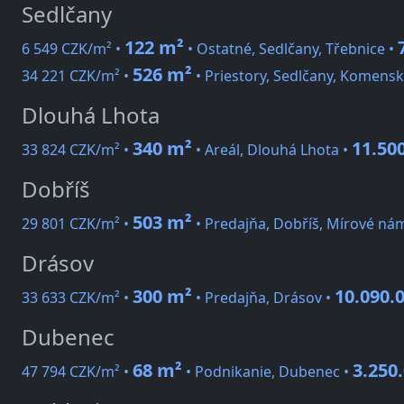
Sedlčany
122 m²
6 549 CZK/m² •
• Ostatné, Sedlčany, Třebnice •
526 m²
34 221 CZK/m² •
• Priestory, Sedlčany, Komens
Dlouhá Lhota
340 m²
11.50
33 824 CZK/m² •
• Areál, Dlouhá Lhota •
Dobříš
503 m²
29 801 CZK/m² •
• Predajňa, Dobříš, Mírové nám
Drásov
300 m²
10.090.
33 633 CZK/m² •
• Predajňa, Drásov •
Dubenec
68 m²
3.250
47 794 CZK/m² •
• Podnikanie, Dubenec •