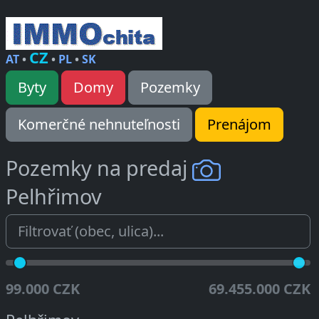
CZ
AT
•
•
PL
•
SK
Byty
Domy
Pozemky
Komerčné nehnuteľnosti
Prenájom
Pozemky na predaj
Pelhřimov
99.000 CZK
69.455.000 CZK