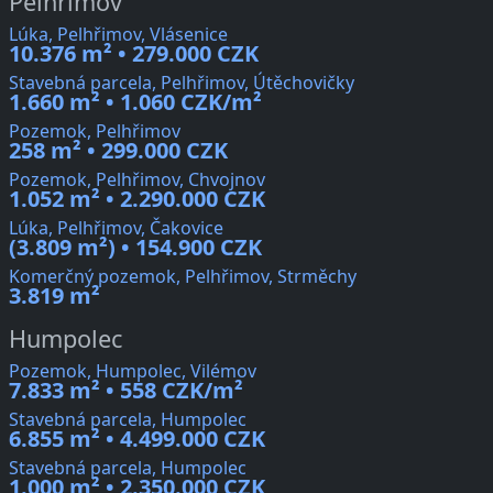
Pelhřimov
Lúka, Pelhřimov, Vlásenice
10.376 m² • 279.000 CZK
Stavebná parcela, Pelhřimov, Útěchovičky
1.660 m² • 1.060 CZK/m²
Pozemok, Pelhřimov
258 m² • 299.000 CZK
Pozemok, Pelhřimov, Chvojnov
1.052 m² • 2.290.000 CZK
Lúka, Pelhřimov, Čakovice
(3.809 m²) • 154.900 CZK
Komerčný pozemok, Pelhřimov, Strměchy
3.819 m²
Humpolec
Pozemok, Humpolec, Vilémov
7.833 m² • 558 CZK/m²
Stavebná parcela, Humpolec
6.855 m² • 4.499.000 CZK
Stavebná parcela, Humpolec
1.000 m² • 2.350.000 CZK