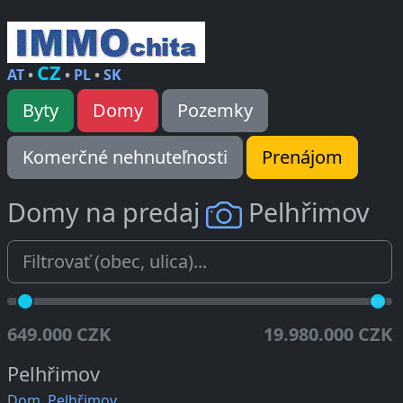
CZ
AT
•
•
PL
•
SK
Byty
Domy
Pozemky
Komerčné nehnuteľnosti
Prenájom
Domy na predaj
Pelhřimov
649.000 CZK
19.980.000 CZK
Pelhřimov
Dom, Pelhřimov