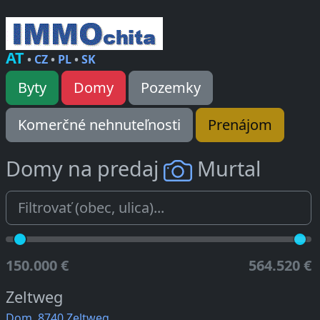
AT
•
CZ
•
PL
•
SK
Byty
Domy
Pozemky
Komerčné nehnuteľnosti
Prenájom
Domy na predaj
Murtal
150.000 €
564.520 €
Zeltweg
Dom, 8740 Zeltweg