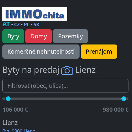
AT
•
CZ
•
PL
•
SK
Byty
Domy
Pozemky
Komerčné nehnuteľnosti
Prenájom
Byty na predaj
Lienz
106 000 €
980 000 €
Lienz
Byt, 9900 Lienz