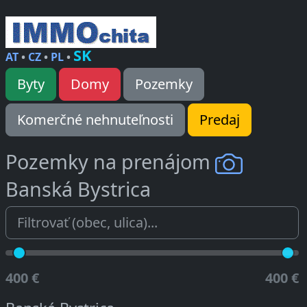
SK
AT
•
CZ
•
PL
•
Byty
Domy
Pozemky
Komerčné nehnuteľnosti
Predaj
Pozemky na prenájom
Banská Bystrica
400 €
400 €