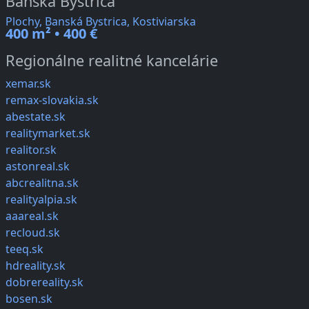
Banská Bystrica
Plochy, Banská Bystrica, Kostiviarska
400 m² • 400 €
Regionálne realitné kancelárie
xemar.sk
remax-slovakia.sk
abestate.sk
realitymarket.sk
realitor.sk
astonreal.sk
abcrealitna.sk
realityalpia.sk
aaareal.sk
recloud.sk
teeq.sk
hdreality.sk
dobrereality.sk
bosen.sk