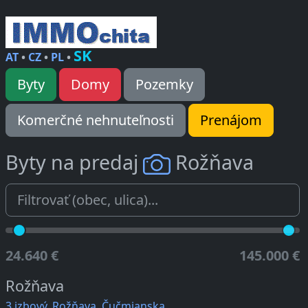
SK
AT
•
CZ
•
PL
•
Byty
Domy
Pozemky
Komerčné nehnuteľnosti
Prenájom
Byty na predaj
Rožňava
24.640 €
145.000 €
Rožňava
3 izbový, Rožňava, Čučmianska