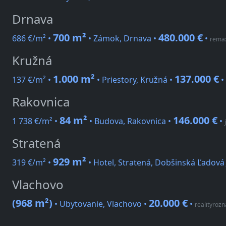
Drnava
700 m²
480.000 €
686 €/m² •
• Zámok, Drnava •
•
remax
Kružná
1.000 m²
137.000 €
137 €/m² •
• Priestory, Kružná •
•
Rakovnica
84 m²
146.000 €
1 738 €/m² •
• Budova, Rakovnica •
•
Stratená
929 m²
319 €/m² •
• Hotel, Stratená, Dobšinská Ľadová
Vlachovo
(968 m²)
20.000 €
• Ubytovanie, Vlachovo •
•
realityrozn