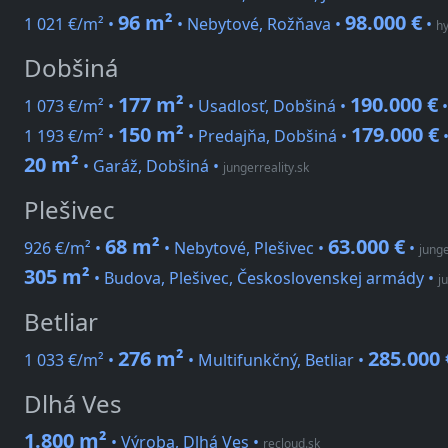
96 m²
98.000 €
1 021 €/m² •
• Nebytové, Rožňava •
•
hy
Dobšiná
177 m²
190.000 €
1 073 €/m² •
• Usadlosť, Dobšiná •
150 m²
179.000 €
1 193 €/m² •
• Predajňa, Dobšiná •
20 m²
• Garáž, Dobšiná
•
jungerreality.sk
Plešivec
68 m²
63.000 €
926 €/m² •
• Nebytové, Plešivec •
•
junge
305 m²
• Budova, Plešivec, Československej armády
•
j
Betliar
276 m²
285.000 
1 033 €/m² •
• Multifunkčný, Betliar •
Dlhá Ves
1.800 m²
• Výroba, Dlhá Ves
•
recloud.sk