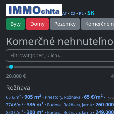
SK
AT
•
CZ
•
PL
•
Byty
Domy
Pozemky
Komerčné n
Komerčné nehnuteľnos
20.000 €
4
Rožňava
905 m²
65 €/m²
65 €/m² •
• Priestory, Rožňava •
•
hypor
336 m²
260.000
774 €/m² •
• Budova, Rožňava, Jarná •
300 m²
249.000
830 €/m² •
• Budova, Rožňava, Jarná •