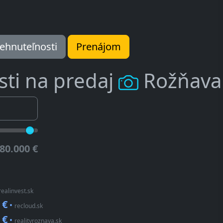
ehnuteľnosti
Prenájom
ti na predaj
Rožňava
80.000 €
ealinvest.sk
 €
•
recloud.sk
 €
•
realityroznava.sk