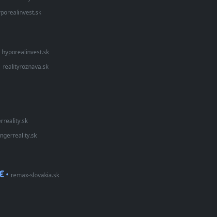
porealinvest.sk
•
hyporealinvest.sk
•
realityroznava.sk
rreality.sk
ungerreality.sk
€
•
remax-slovakia.sk