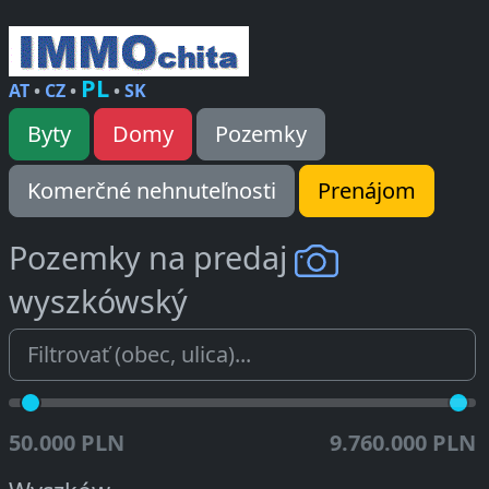
PL
AT
•
CZ
•
•
SK
Byty
Domy
Pozemky
Komerčné nehnuteľnosti
Prenájom
Pozemky na predaj
wyszkówský
50.000 PLN
9.760.000 PLN