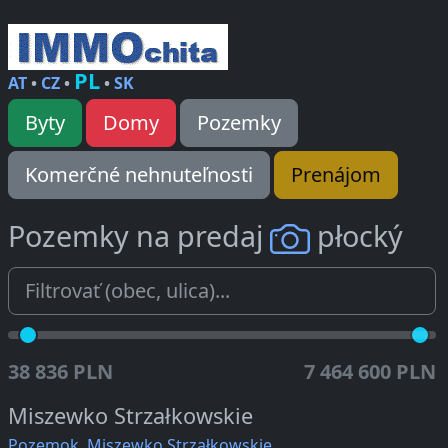
PL
AT
•
CZ
•
•
SK
Byty
Domy
Pozemky
Komerčné nehnuteľnosti
Prenájom
Pozemky na predaj
płocký
38 836 PLN
7 464 600 PLN
Miszewko Strzałkowskie
Pozemok, Miszewko Strzałkowskie