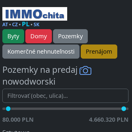
PL
AT
•
CZ
•
•
SK
Byty
Domy
Pozemky
Komerčné nehnuteľnosti
Prenájom
Pozemky na predaj
nowodworski
80.000 PLN
4.660.320 PLN