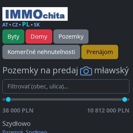
PL
AT
•
CZ
•
•
SK
Byty
Domy
Pozemky
Komerčné nehnuteľnosti
Prenájom
Pozemky na predaj
mławský
38 000 PLN
10 812 000 PLN
Szydłowo
Pozemok, Szydłowo