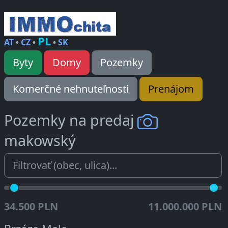
PL
AT
•
CZ
•
•
SK
Byty
Domy
Pozemky
Komerčné nehnuteľnosti
Prenájom
Pozemky na predaj
makowský
34.500 PLN
11.000.000 PLN