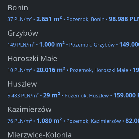
Bonin
2.651 m²
98.988 PL
37 PLN/m² •
• Pozemok, Bonin •
Grzybów
1.000 m²
149.00
149 PLN/m² •
• Pozemok, Grzybów •
Horoszki Małe
20.016 m²
1
10 PLN/m² •
• Pozemok, Horoszki Małe •
Huszlew
29 m²
159.000
5 483 PLN/m² •
• Pozemok, Huszlew •
Kazimierzów
1.080 m²
82.0
76 PLN/m² •
• Pozemok, Kazimierzów •
Mierzwice-Kolonia