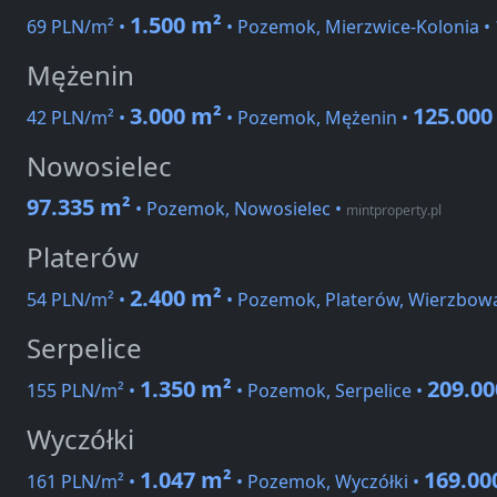
1.500 m²
69 PLN/m² •
• Pozemok, Mierzwice-Kolonia •
Mężenin
3.000 m²
125.000
42 PLN/m² •
• Pozemok, Mężenin •
Nowosielec
97.335 m²
• Pozemok, Nowosielec
•
mintproperty.pl
Platerów
2.400 m²
54 PLN/m² •
• Pozemok, Platerów, Wierzbow
Serpelice
1.350 m²
209.0
155 PLN/m² •
• Pozemok, Serpelice •
Wyczółki
1.047 m²
169.00
161 PLN/m² •
• Pozemok, Wyczółki •