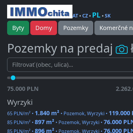
PL
AT
•
CZ
•
•
SK
Byty
Domy
Pozemky
Komerčné n
Pozemky na predaj
75.000 PLN
2.262
Wyrzyki
1.840 m²
119.000
65 PLN/m² •
• Pozemok, Wyrzyki •
897 m²
76.000 PL
85 PLN/m² •
• Pozemok, Wyrzyki •
896 m²
76.000 PL
85 PLN/m² •
• Pozemok, Wyrzyki •