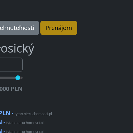
ehnuteľnosti
Prenájom
łosický
.000 PLN
 PLN
•
tytan.nieruchomosci.pl
N
•
tytan.nieruchomosci.pl
N
•
tytan.nieruchomosci.pl