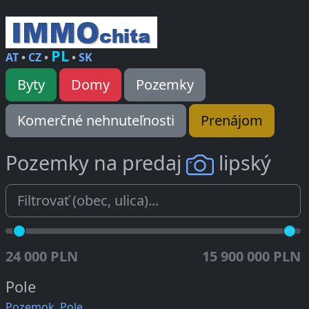
PL
AT
•
CZ
•
•
SK
Byty
Domy
Pozemky
Komerčné nehnuteľnosti
Prenájom
Pozemky na predaj
lipský
24 000 PLN
15 900 000 PLN
Pole
Pozemok, Pole