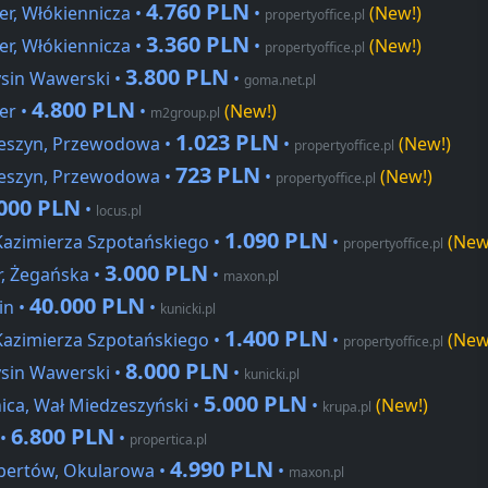
4.760 PLN
r, Włókiennicza •
•
(New!)
propertyoffice.pl
3.360 PLN
r, Włókiennicza •
•
(New!)
propertyoffice.pl
3.800 PLN
sin Wawerski •
•
goma.net.pl
4.800 PLN
er •
•
(New!)
m2group.pl
1.023 PLN
eszyn, Przewodowa •
•
(New!)
propertyoffice.pl
723 PLN
eszyn, Przewodowa •
•
(New!)
propertyoffice.pl
000 PLN
•
locus.pl
1.090 PLN
Kazimierza Szpotańskiego •
•
(New
propertyoffice.pl
3.000 PLN
, Żegańska •
•
maxon.pl
40.000 PLN
in •
•
kunicki.pl
1.400 PLN
Kazimierza Szpotańskiego •
•
(New
propertyoffice.pl
8.000 PLN
sin Wawerski •
•
kunicki.pl
5.000 PLN
ica, Wał Miedzeszyński •
•
(New!)
krupa.pl
6.800 PLN
 •
•
propertica.pl
4.990 PLN
bertów, Okularowa •
•
maxon.pl