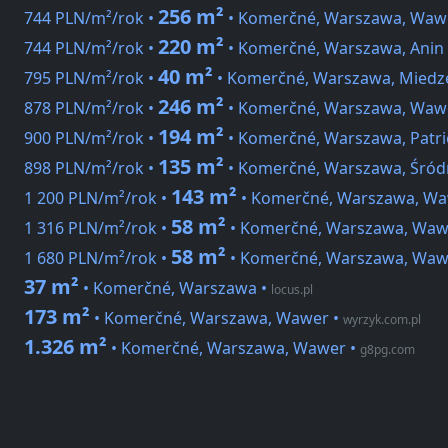
256 m²
744 PLN/m²/rok •
• Komerčné, Warszawa, Waw
220 m²
744 PLN/m²/rok •
• Komerčné, Warszawa, Anin
40 m²
795 PLN/m²/rok •
• Komerčné, Warszawa, Miedz
246 m²
878 PLN/m²/rok •
• Komerčné, Warszawa, Wawe
194 m²
900 PLN/m²/rok •
• Komerčné, Warszawa, Patr
135 m²
898 PLN/m²/rok •
• Komerčné, Warszawa, Śródm
143 m²
1 200 PLN/m²/rok •
• Komerčné, Warszawa, Wa
58 m²
1 316 PLN/m²/rok •
• Komerčné, Warszawa, Waw
58 m²
1 680 PLN/m²/rok •
• Komerčné, Warszawa, Waw
37 m²
• Komerčné, Warszawa
•
locus.pl
173 m²
• Komerčné, Warszawa, Wawer
•
wyrzyk.com.pl
1.326 m²
• Komerčné, Warszawa, Wawer
•
g8pg.com