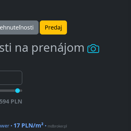
ehnuteľnosti
Predaj
sti na prenájom
.594 PLN
17 PLN/m²
awer •
•
mdbroker.pl