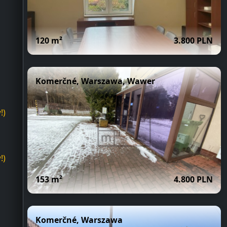
!)
!)