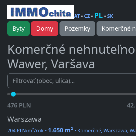
PL
AT
•
CZ
•
•
SK
Byty
Domy
Pozemky
Komerčné n
Komerčné nehnuteľno
Wawer, Varšava
476 PLN
42
Warszawa
1.650 m²
204 PLN/m²/rok •
• Komerčné, Warszawa, W