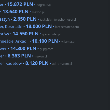
15.872 PLN
er •
•
88group.pl
13.640 PLN
 •
•
maxon.pl
2.650 PLN
eszyn •
•
jaskulski-nieruchomosci.pl
18.000 PLN
r, Kosmatki •
•
laresestates.com
14.550 PLN
iotów •
•
glassspider.pl
10.100 PLN
ieście, Arkadii •
•
villamia.pl
14.300 PLN
wer •
•
g8pg.com
6.363 PLN
er •
•
maxon.pl
8.120 PLN
er, Kadetów •
•
ad-rem.com.pl