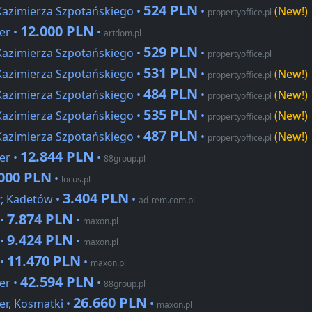
524 PLN
Kazimierza Szpotańskiego •
•
(New!)
propertyoffice.pl
12.000 PLN
er •
•
artdom.pl
529 PLN
Kazimierza Szpotańskiego •
•
propertyoffice.pl
531 PLN
Kazimierza Szpotańskiego •
•
(New!)
propertyoffice.pl
484 PLN
Kazimierza Szpotańskiego •
•
(New!)
propertyoffice.pl
535 PLN
Kazimierza Szpotańskiego •
•
(New!)
propertyoffice.pl
487 PLN
Kazimierza Szpotańskiego •
•
(New!)
propertyoffice.pl
12.844 PLN
er •
•
88group.pl
000 PLN
•
locus.pl
3.404 PLN
, Kadetów •
•
ad-rem.com.pl
7.874 PLN
 •
•
maxon.pl
9.424 PLN
 •
•
maxon.pl
11.470 PLN
 •
•
maxon.pl
42.594 PLN
er •
•
88group.pl
26.660 PLN
r, Kosmatki •
•
maxon.pl