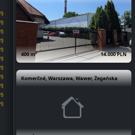
!)
!)
!)
!)
!)
!)
!)
!)
!)
!)
!)