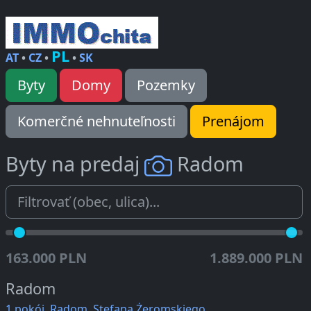
PL
AT
•
CZ
•
•
SK
Byty
Domy
Pozemky
Komerčné nehnuteľnosti
Prenájom
Byty na predaj
Radom
163.000 PLN
1.889.000 PLN
Radom
1 pokój, Radom, Stefana Żeromskiego