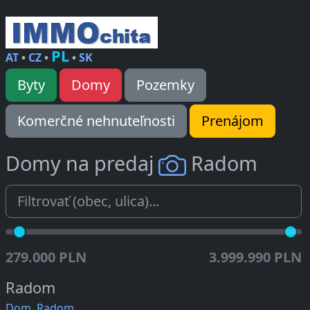
PL
AT
•
CZ
•
•
SK
Byty
Domy
Pozemky
Komerčné nehnuteľnosti
Prenájom
Domy na predaj
Radom
279.000 PLN
3.999.990 PLN
Radom
Dom, Radom