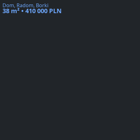
Dom, Radom, Borki
38 m² • 410 000 PLN