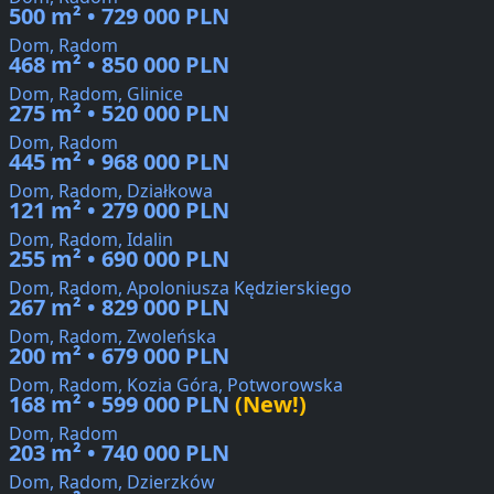
500 m² • 729 000 PLN
Dom, Radom
468 m² • 850 000 PLN
Dom, Radom, Glinice
275 m² • 520 000 PLN
Dom, Radom
445 m² • 968 000 PLN
Dom, Radom, Działkowa
121 m² • 279 000 PLN
Dom, Radom, Idalin
255 m² • 690 000 PLN
Dom, Radom, Apoloniusza Kędzierskiego
267 m² • 829 000 PLN
Dom, Radom, Zwoleńska
200 m² • 679 000 PLN
Dom, Radom, Kozia Góra, Potworowska
168 m² • 599 000 PLN
(New!)
Dom, Radom
203 m² • 740 000 PLN
Dom, Radom, Dzierzków