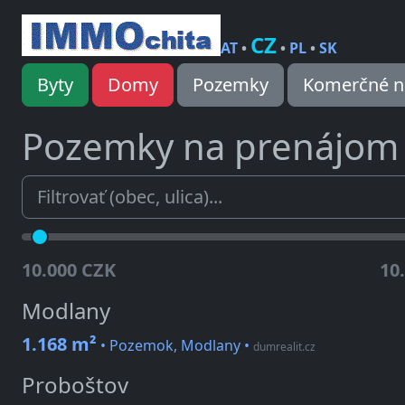
CZ
AT
•
•
PL
•
SK
Byty
Domy
Pozemky
Komerčné n
Pozemky na prenájo
10.000 CZK
10
Modlany
1.168 m²
• Pozemok, Modlany
•
dumrealit.cz
Proboštov