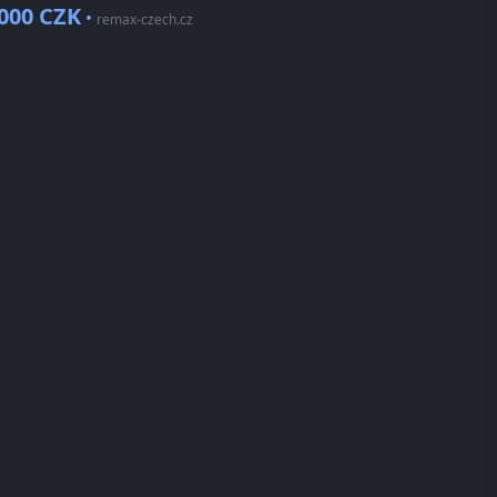
.000 CZK
•
remax-czech.cz