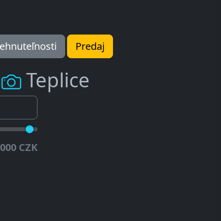
ehnuteľnosti
Predaj
m
Teplice
.000 CZK