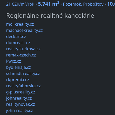
5.741 m²
10
21 CZK/m²/rok •
• Pozemok, Proboštov •
Regionálne realitné kancelárie
molikreality.cz
machacekreality.cz
deckart.cz
dumrealit.cz
reality-kurkova.cz
remax-czech.cz
kwcz.cz
bydleniaja.cz
schmidt-reality.cz
rkpremia.cz
realityfaborska.cz
g-plusreality.cz
johnreality.cz
realitynovak.cz
john-reality.cz