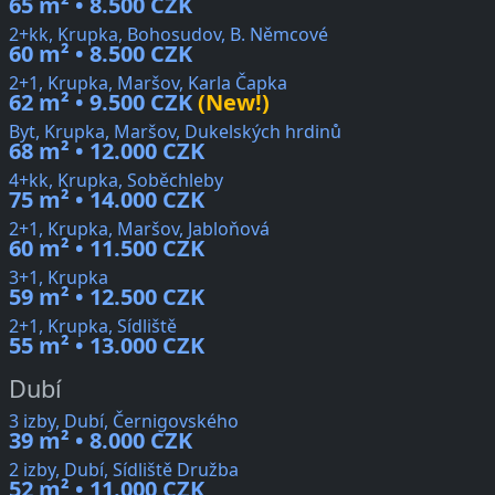
65 m² • 8.500 CZK
2+kk, Krupka, Bohosudov, B. Němcové
60 m² • 8.500 CZK
2+1, Krupka, Maršov, Karla Čapka
62 m² • 9.500 CZK
(New!)
Byt, Krupka, Maršov, Dukelských hrdinů
68 m² • 12.000 CZK
4+kk, Krupka, Soběchleby
75 m² • 14.000 CZK
2+1, Krupka, Maršov, Jabloňová
60 m² • 11.500 CZK
3+1, Krupka
59 m² • 12.500 CZK
2+1, Krupka, Sídliště
55 m² • 13.000 CZK
Dubí
3 izby, Dubí, Černigovského
39 m² • 8.000 CZK
2 izby, Dubí, Sídliště Družba
52 m² • 11.000 CZK