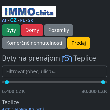
CZ
AT
•
•
PL
•
SK
Byty
Domy
Pozemky
Komerčné nehnuteľnosti
Predaj
Byty na prenájom
Teplice
6.400 CZK
30.000 CZK
Teplice
4 izby, Teplice, Krupská