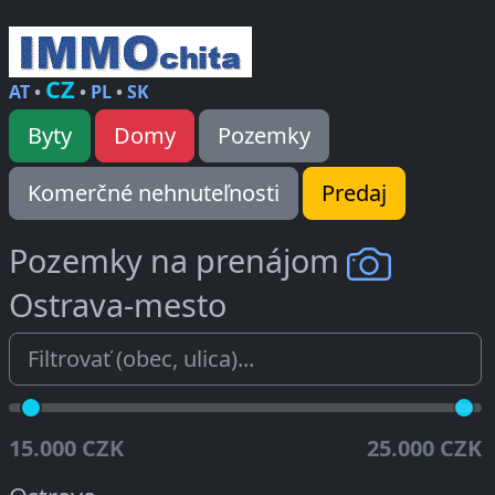
CZ
AT
•
•
PL
•
SK
Byty
Domy
Pozemky
Komerčné nehnuteľnosti
Predaj
Pozemky na prenájom
Ostrava-mesto
15.000 CZK
25.000 CZK