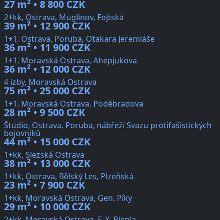
27 m² • 8 800 CZK
2+kk, Ostrava, Muglinov, Fojtská
39 m² • 12 900 CZK
1+1, Ostrava, Poruba, Otakara Jeremiáše
36 m² • 11 900 CZK
1+1, Moravská Ostrava, Ahepjukova
36 m² • 12 000 CZK
4 izby, Moravská Ostrava
75 m² • 25 000 CZK
1+1, Moravská Ostrava, Poděbradova
28 m² • 9 500 CZK
Štúdio, Ostrava, Poruba, nábřeží Svazu protifašistických
bojovníků
44 m² • 15 000 CZK
1+kk, Slezská Ostrava
38 m² • 13 000 CZK
1+kk, Ostrava, Bělský Les, Plzeňská
23 m² • 7 900 CZK
1+kk, Moravská Ostrava, Gen. Píky
29 m² • 10 000 CZK
2+kk, Moravská Ostrava, F. X. Riepla