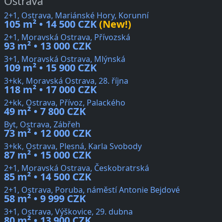
Ostrava
2+1, Ostrava, Mariánské Hory, Korunní
105 m² • 14 500 CZK
(New!)
2+1, Moravská Ostrava, Přívozská
93 m² • 13 000 CZK
3+1, Moravská Ostrava, Mlýnská
109 m² • 15 900 CZK
3+kk, Moravská Ostrava, 28. října
118 m² • 17 000 CZK
2+kk, Ostrava, Přívoz, Palackého
49 m² • 7 800 CZK
Byt, Ostrava, Zábřeh
73 m² • 12 000 CZK
3+kk, Ostrava, Plesná, Karla Svobody
87 m² • 15 000 CZK
2+1, Moravská Ostrava, Českobratrská
85 m² • 14 500 CZK
2+1, Ostrava, Poruba, náměstí Antonie Bejdové
58 m² • 9 999 CZK
3+1, Ostrava, Výškovice, 29. dubna
80 m² • 13 900 CZK