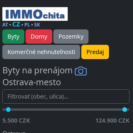
CZ
AT
•
•
PL
•
SK
Byty
Domy
Pozemky
Komerčné nehnuteľnosti
Predaj
Byty na prenájom
Ostrava-mesto
5.500 CZK
124.900 CZK