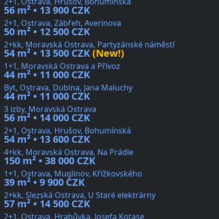
2+1, Ostrava, Hrušov, Bohumínská
56 m² • 13 900 CZK
2+1, Ostrava, Zábřeh, Averinova
50 m² • 12 500 CZK
2+kk, Moravská Ostrava, Partyzánské náměstí
54 m² • 13 500 CZK
(New!)
1+1, Moravská Ostrava a Přívoz
44 m² • 11 000 CZK
Byt, Ostrava, Dubina, Jana Maluchy
44 m² • 11 000 CZK
3 izby, Moravská Ostrava
56 m² • 14 000 CZK
2+1, Ostrava, Hrušov, Bohumínská
54 m² • 13 600 CZK
4+kk, Moravská Ostrava, Na Prádle
150 m² • 38 000 CZK
1+1, Ostrava, Muglinov, Křížkovského
39 m² • 9 900 CZK
2+kk, Slezská Ostrava, U Staré elektrárny
57 m² • 14 500 CZK
2+1, Ostrava, Hrabůvka, Josefa Kotase