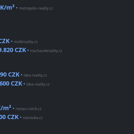
ZK/m²
•
metropolis-reality.cz
 CZK
•
molikreality.cz
9.820 CZK
•
machacekreality.cz
290 CZK
•
idea-reality.cz
.600 CZK
•
idea-reality.cz
K/m²
•
remax-czech.cz
00 CZK
•
moravika.cz