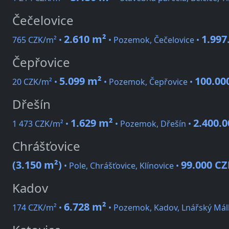
Čečelovice
2.610 m²
1.997
765 CZK/m² •
• Pozemok, Čečelovice •
Čepřovice
5.099 m²
100.00
20 CZK/m² •
• Pozemok, Čepřovice •
Dřešín
1.629 m²
2.400.
1 473 CZK/m² •
• Pozemok, Dřešín •
Chrášťovice
(3.150 m²)
99.000 CZ
• Pole, Chrášťovice, Klínovice •
Kadov
6.728 m²
174 CZK/m² •
• Pozemok, Kadov, Lnářský Mál