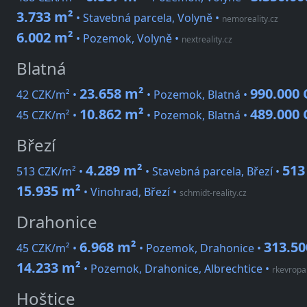
3.733 m²
• Stavebná parcela, Volyně
•
nemoreality.cz
6.002 m²
• Pozemok, Volyně
•
nextreality.cz
Blatná
23.658 m²
990.000
42 CZK/m² •
• Pozemok, Blatná •
10.862 m²
489.000
45 CZK/m² •
• Pozemok, Blatná •
Březí
4.289 m²
513
513 CZK/m² •
• Stavebná parcela, Březí •
15.935 m²
• Vinohrad, Březí
•
schmidt-reality.cz
Drahonice
6.968 m²
313.50
45 CZK/m² •
• Pozemok, Drahonice •
14.233 m²
• Pozemok, Drahonice, Albrechtice
•
rkevropa
Hoštice