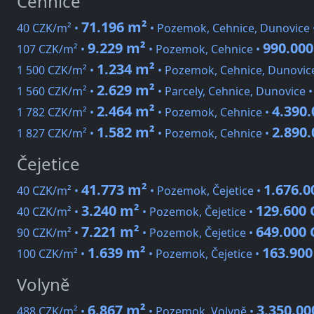
Cehnice
71.196 m²
40 CZK/m² •
• Pozemok, Cehnice, Dunovice 
9.229 m²
990.00
107 CZK/m² •
• Pozemok, Cehnice •
1.234 m²
1 500 CZK/m² •
• Pozemok, Cehnice, Dunovic
2.629 m²
1 560 CZK/m² •
• Parcely, Cehnice, Dunovice 
2.464 m²
4.390
1 782 CZK/m² •
• Pozemok, Cehnice •
1.582 m²
2.890
1 827 CZK/m² •
• Pozemok, Cehnice •
Čejetice
41.773 m²
1.676.0
40 CZK/m² •
• Pozemok, Čejetice •
3.240 m²
129.600
40 CZK/m² •
• Pozemok, Čejetice •
7.221 m²
649.000
90 CZK/m² •
• Pozemok, Čejetice •
1.639 m²
163.900
100 CZK/m² •
• Pozemok, Čejetice •
Volyně
6.867 m²
3.350.00
488 CZK/m² •
• Pozemok, Volyně •