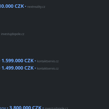
10.000 CZK
•
nextreality.cz
•
investujdopole.cz
1.599.000 CZK
•
•
kontaktservis.cz
1.499.000 CZK
•
•
kontaktservis.cz
3.800.000 CZK
isov •
•
investujdopole.cz