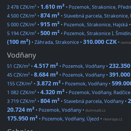
1.610 m²
2 478 CZK/m² •
• Pozemok, Strakonice, Předn
874 m²
4 500 CZK/m² •
• Stavebná parcela, Strakonice,
915 m²
5 000 CZK/m² •
• Pozemok, Strakonice, Hajská 
500 m²
5 194 CZK/m² •
• Pozemok, Strakonice I, Šmidi
(100 m²)
310.000 CZK
• Záhrada, Strakonice •
•
nemor
Vodňany
4.517 m²
232.350
51 CZK/m² •
• Pozemok, Vodňany •
8.684 m²
391.000
45 CZK/m² •
• Pozemok, Vodňany •
3.872 m²
599.00
155 CZK/m² •
• Pozemok, Vodňany •
4.320 m²
1 082 CZK/m² •
• Pozemok, Vodňany, Radčice
804 m²
2
3 719 CZK/m² •
• Stavebná parcela, Vodňany •
20.724 m²
• Pozemok, Vodňany
•
dumrealit.cz
175.950 m²
• Pozemok, Vodňany, Újezd
•
rkevropa.cz