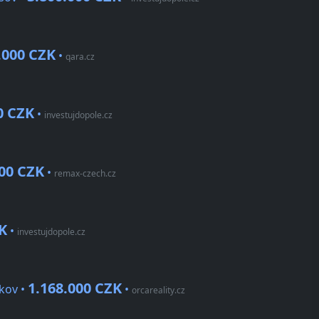
.000 CZK
•
qara.cz
0 CZK
•
investujdopole.cz
000 CZK
•
remax-czech.cz
K
•
investujdopole.cz
1.168.000 CZK
kov •
•
orcareality.cz