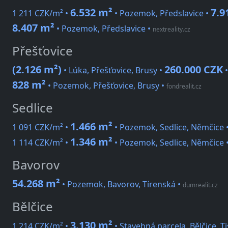
6.532 m²
7.9
1 211 CZK/m² •
• Pozemok, Předslavice •
8.407 m²
• Pozemok, Předslavice
•
nextreality.cz
Přešťovice
(2.126 m²)
260.000 CZK
• Lúka, Přešťovice, Brusy •
828 m²
• Pozemok, Přešťovice, Brusy
•
fondrealit.cz
Sedlice
1.466 m²
1 091 CZK/m² •
• Pozemok, Sedlice, Němčice 
1.346 m²
1 114 CZK/m² •
• Pozemok, Sedlice, Němčice 
Bavorov
54.268 m²
• Pozemok, Bavorov, Tírenská
•
dumrealit.cz
Bělčice
3.130 m²
1 214 CZK/m² •
• Stavebná parcela, Bělčice, T