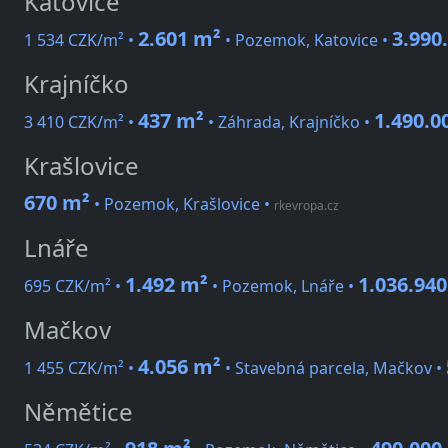
Katovice
2.601 m²
3.990
1 534 CZK/m² •
• Pozemok, Katovice •
Krajníčko
437 m²
1.490.0
3 410 CZK/m² •
• Záhrada, Krajníčko •
Krašlovice
670 m²
• Pozemok, Krašlovice
•
rkevropa.cz
Lnáře
1.492 m²
1.036.94
695 CZK/m² •
• Pozemok, Lnáře •
Mačkov
4.056 m²
1 455 CZK/m² •
• Stavebná parcela, Mačkov •
Němětice