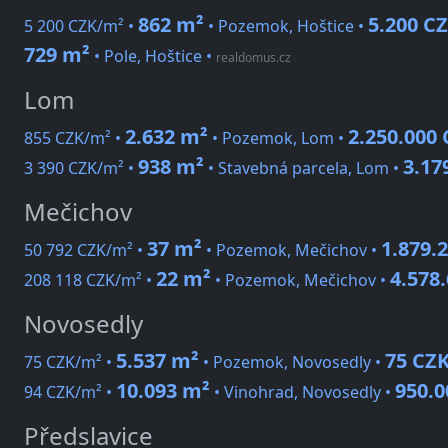
862 m²
5.200 C
5 200 CZK/m² •
• Pozemok, Hoštice •
729 m²
• Pole, Hoštice
•
realdomus.cz
Lom
2.632 m²
2.250.000
855 CZK/m² •
• Pozemok, Lom •
938 m²
3.17
3 390 CZK/m² •
• Stavebná parcela, Lom •
Mečichov
37 m²
1.879.
50 792 CZK/m² •
• Pozemok, Mečichov •
22 m²
4.578
208 118 CZK/m² •
• Pozemok, Mečichov •
Novosedly
5.537 m²
75 CZ
75 CZK/m² •
• Pozemok, Novosedly •
10.093 m²
950.0
94 CZK/m² •
• Vinohrad, Novosedly •
Předslavice