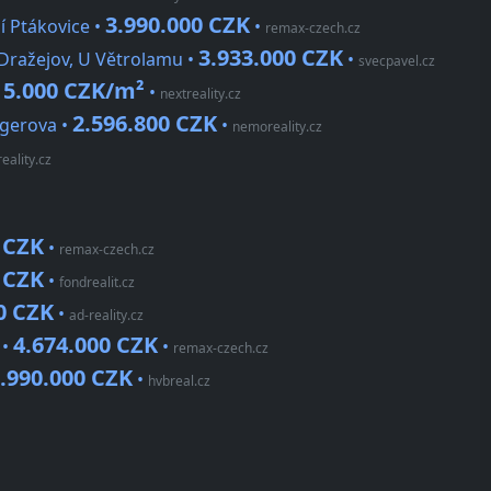
3.990.000 CZK
í Ptákovice •
•
remax-czech.cz
3.933.000 CZK
 Dražejov, U Větrolamu •
•
svecpavel.cz
5.000 CZK/m²
•
•
nextreality.cz
2.596.800 CZK
ngerova •
•
nemoreality.cz
eality.cz
 CZK
•
remax-czech.cz
 CZK
•
fondrealit.cz
0 CZK
•
ad-reality.cz
4.674.000 CZK
 •
•
remax-czech.cz
.990.000 CZK
•
hvbreal.cz