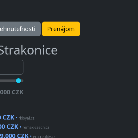
ehnuteľnosti
Prenájom
Strakonice
.000 CZK
0 CZK
•
rkloyal.cz
00 CZK
•
remax-czech.cz
99.000 CZK
•
era-reality.cz