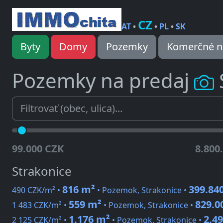
CZ
AT
•
•
PL
•
SK
Byty
Domy
Pozemky
Komerčné n
Pozemky na predaj
99.000 CZK
8.800
Strakonice
816 m²
399.84
490 CZK/m² •
• Pozemok, Strakonice •
559 m²
829.0
1 483 CZK/m² •
• Pozemok, Strakonice •
1.176 m²
2.4
2 125 CZK/m² •
• Pozemok, Strakonice •