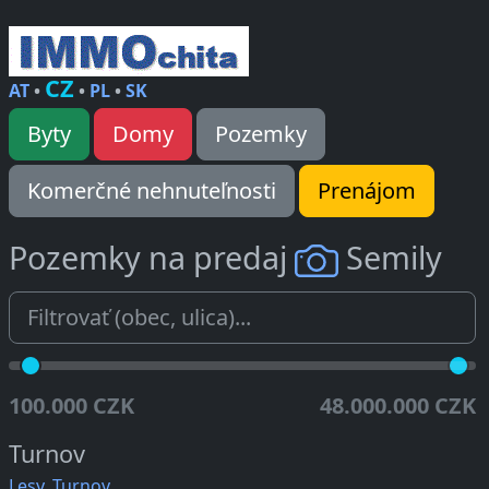
CZ
AT
•
•
PL
•
SK
Byty
Domy
Pozemky
Komerčné nehnuteľnosti
Prenájom
Pozemky na predaj
Semily
100.000 CZK
48.000.000 CZK
Turnov
Lesy, Turnov