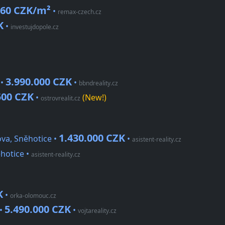
60 CZK/m²
•
remax-czech.cz
K
•
investujdopole.cz
3.990.000 CZK
 •
•
bbndreality.cz
500 CZK
•
(New!)
ostrovrealit.cz
1.430.000 CZK
va, Sněhotice •
•
asistent-reality.cz
ěhotice
•
asistent-reality.cz
K
•
orka-olomouc.cz
5.490.000 CZK
 •
•
vojtareality.cz