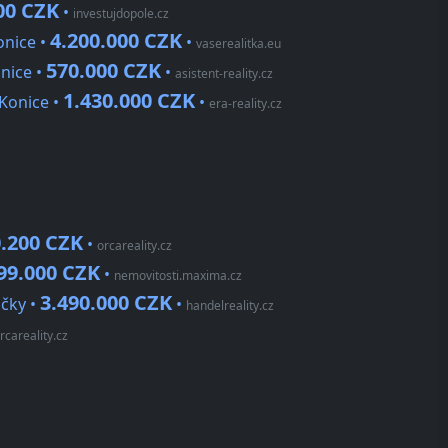
00 CZK
•
investujdopole.cz
4.200.000 CZK
onice •
•
vaserealitka.eu
570.000 CZK
nice •
•
asistent-reality.cz
1.430.000 CZK
 Konice •
•
era-reality.cz
.200 CZK
•
orcareality.cz
99.000 CZK
•
nemovitosti.maxima.cz
3.490.000 CZK
ičky •
•
handelreality.cz
rcareality.cz