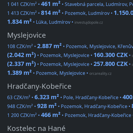
461 m²
1 041 CZK/m² •
• Stavebná parcela, Ludmírov, P
814 m²
1.150.
1 413 CZK/m² •
• Pozemok, Ludmírov •
1.834 m²
• Lúka, Ludmírov
•
investujdopole.cz
Myslejovice
2.887 m²
108 CZK/m² •
• Pozemok, Myslejovice, Křenů
(2.042 m²)
160.300 CZK
• Pozemok, Myslejovice •
•
(2.337 m²)
257.800 CZK
• Pozemok, Myslejovice •
•
1.389 m²
• Pozemok, Myslejovice
•
orcareality.cz
Hradčany-Kobeřice
6.323 m²
400
63 CZK/m² •
• Pole, Hradčany-Kobeřice •
928 m²
948 CZK/m² •
• Pozemok, Hradčany-Kobeřice •
466 m²
1 200 CZK/m² •
• Pozemok, Hradčany-Kobeřice 
Kostelec na Hané