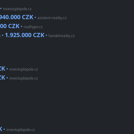
•
investujdopole.cz
940.000 CZK
•
asistent-reality.cz
000 CZK
•
realhypo.cz
1.925.000 CZK
 •
•
handelreality.cz
ZK
•
investujdopole.cz
ZK
•
investujdopole.cz
K
•
investujdopole.cz