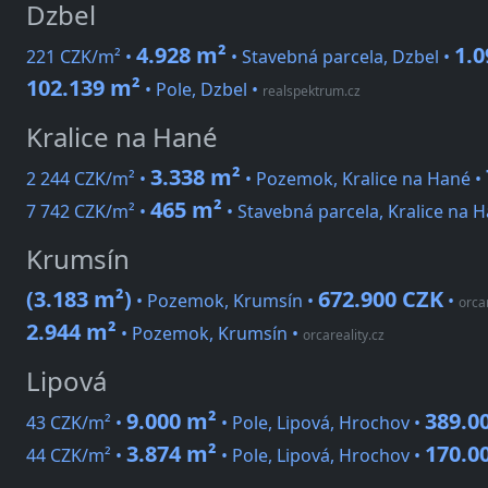
Dzbel
4.928 m²
1.0
221 CZK/m² •
• Stavebná parcela, Dzbel •
102.139 m²
• Pole, Dzbel
•
realspektrum.cz
Kralice na Hané
3.338 m²
2 244 CZK/m² •
• Pozemok, Kralice na Hané •
465 m²
7 742 CZK/m² •
• Stavebná parcela, Kralice na 
Krumsín
(3.183 m²)
672.900 CZK
• Pozemok, Krumsín •
•
orcar
2.944 m²
• Pozemok, Krumsín
•
orcareality.cz
Lipová
9.000 m²
389.0
43 CZK/m² •
• Pole, Lipová, Hrochov •
3.874 m²
170.0
44 CZK/m² •
• Pole, Lipová, Hrochov •