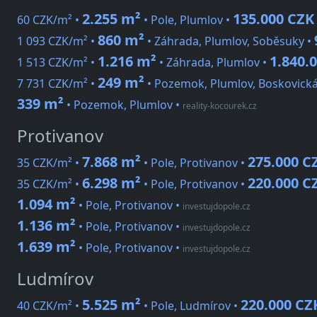
2.255 m²
135.000 CZK
60 CZK/m² •
• Pole, Plumlov •
860 m²
1 093 CZK/m² •
• Záhrada, Plumlov, Soběsuky •
1.216 m²
1.840.
1 513 CZK/m² •
• Záhrada, Plumlov •
249 m²
7 731 CZK/m² •
• Pozemok, Plumlov, Boskovická
339 m²
• Pozemok, Plumlov
•
reality-kocourek.cz
Protivanov
7.868 m²
275.000 C
35 CZK/m² •
• Pole, Protivanov •
6.298 m²
220.000 C
35 CZK/m² •
• Pole, Protivanov •
1.094 m²
• Pole, Protivanov
•
investujdopole.cz
1.136 m²
• Pole, Protivanov
•
investujdopole.cz
1.639 m²
• Pole, Protivanov
•
investujdopole.cz
Ludmírov
5.525 m²
220.000 CZ
40 CZK/m² •
• Pole, Ludmírov •