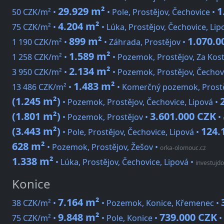
29.929 m²
1
50 CZK/m² •
• Pole, Prostějov, Čechovice •
4.204 m²
75 CZK/m² •
• Lúka, Prostějov, Čechovice, Lip
899 m²
1.070.0
1 190 CZK/m² •
• Záhrada, Prostějov •
1.589 m²
1 258 CZK/m² •
• Pozemok, Prostějov, Za Kos
2.134 m²
3 950 CZK/m² •
• Pozemok, Prostějov, Čechov
1.483 m²
13 486 CZK/m² •
• Komerčný pozemok, Prost
(1.245 m²)
• Pozemok, Prostějov, Čechovice, Lipová •
(1.801 m²)
3.601.000 CZK
• Pozemok, Prostějov •
•
(3.443 m²)
124.
• Pole, Prostějov, Čechovice, Lipová •
628 m²
• Pozemok, Prostějov, Žešov
•
orka-olomouc.cz
1.338 m²
• Lúka, Prostějov, Čechovice, Lipová
•
investujdo
Konice
7.164 m²
38 CZK/m² •
• Pozemok, Konice, Křemenec •
9.848 m²
739.000 CZK
75 CZK/m² •
• Pole, Konice •
•