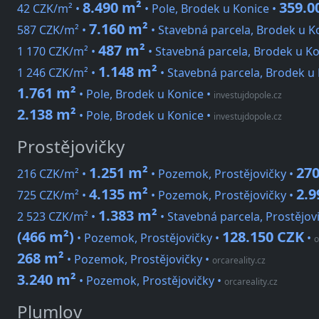
8.490 m²
359.0
42 CZK/m² •
• Pole, Brodek u Konice •
7.160 m²
587 CZK/m² •
• Stavebná parcela, Brodek u K
487 m²
1 170 CZK/m² •
• Stavebná parcela, Brodek u Ko
1.148 m²
1 246 CZK/m² •
• Stavebná parcela, Brodek u
1.761 m²
• Pole, Brodek u Konice
•
investujdopole.cz
2.138 m²
• Pole, Brodek u Konice
•
investujdopole.cz
Prostějovičky
1.251 m²
270
216 CZK/m² •
• Pozemok, Prostějovičky •
4.135 m²
2.9
725 CZK/m² •
• Pozemok, Prostějovičky •
1.383 m²
2 523 CZK/m² •
• Stavebná parcela, Prostějov
(466 m²)
128.150 CZK
• Pozemok, Prostějovičky •
•
o
268 m²
• Pozemok, Prostějovičky
•
orcareality.cz
3.240 m²
• Pozemok, Prostějovičky
•
orcareality.cz
Plumlov