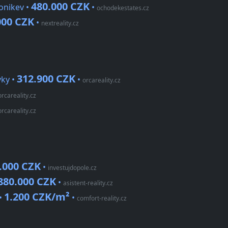
480.000 CZK
onikev •
•
ochodekestates.cz
000 CZK
•
nextreality.cz
312.900 CZK
vky •
•
orcareality.cz
orcareality.cz
orcareality.cz
.000 CZK
•
investujdopole.cz
880.000 CZK
•
asistent-reality.cz
1.200 CZK/m²
•
•
comfort-reality.cz