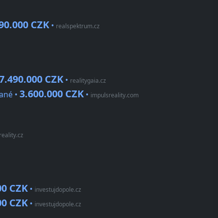
90.000 CZK
•
realspektrum.cz
7.490.000 CZK
•
realitygaia.cz
3.600.000 CZK
Hané •
•
impulsreality.com
eality.cz
00 CZK
•
investujdopole.cz
00 CZK
•
investujdopole.cz