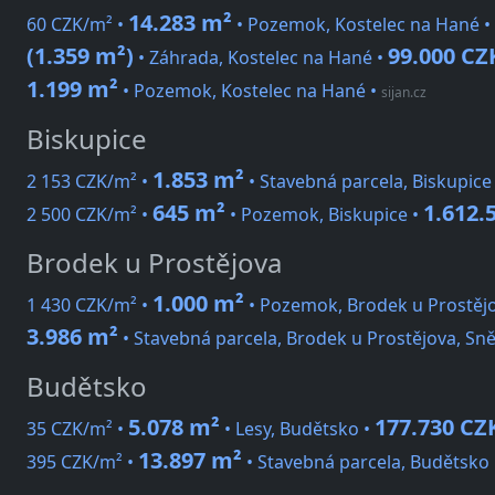
14.283 m²
60 CZK/m² •
• Pozemok, Kostelec na Hané •
(1.359 m²)
99.000 CZ
• Záhrada, Kostelec na Hané •
1.199 m²
• Pozemok, Kostelec na Hané
•
sijan.cz
Biskupice
1.853 m²
2 153 CZK/m² •
• Stavebná parcela, Biskupice
645 m²
1.612.
2 500 CZK/m² •
• Pozemok, Biskupice •
Brodek u Prostějova
1.000 m²
1 430 CZK/m² •
• Pozemok, Brodek u Prostějo
3.986 m²
• Stavebná parcela, Brodek u Prostějova, Sn
Budětsko
5.078 m²
177.730 CZ
35 CZK/m² •
• Lesy, Budětsko •
13.897 m²
395 CZK/m² •
• Stavebná parcela, Budětsko