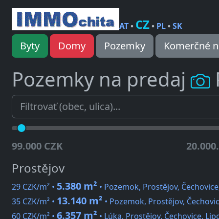
CZ
AT
•
•
PL
•
SK
Byty
Domy
Pozemky
Komerčné n
Pozemky na predaj
99.000 CZK
20.000
Prostějov
5.380 m²
29 CZK/m² •
• Pozemok, Prostějov, Čechovice,
13.140 m²
35 CZK/m² •
• Pozemok, Prostějov, Čechovic
6.357 m²
60 CZK/m² •
• Lúka, Prostějov, Čechovice, Lip