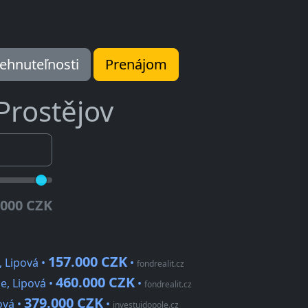
ehnuteľnosti
Prenájom
Prostějov
.000 CZK
157.000 CZK
 Lipová •
•
fondrealit.cz
460.000 CZK
e, Lipová •
•
fondrealit.cz
379.000 CZK
ová •
•
investujdopole.cz