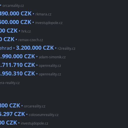
•
orcareality.cz
490.000 CZK
•
rkmara.cz
500.000 CZK
•
investujdopole.cz
000 CZK
•
hrk.cz
0 CZK
•
remax-czech.cz
3.200.000 CZK
šehrad •
•
r2reality.cz
1.990.000 CZK
•
adam-simonik.cz
1.711.710 CZK
•
openreality.cz
3.950.310 CZK
•
openreality.cz
era-reality.cz
800 CZK
•
orcareality.cz
5.297 CZK
•
coloseumreality.cz
00 CZK
•
investujdopole.cz