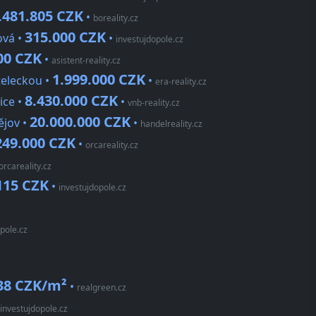
.481.805 CZK
•
boreality.cz
315.000 CZK
ová •
•
investujdopole.cz
00 CZK
•
asistent-reality.cz
1.999.000 CZK
teleckou •
•
era-reality.cz
8.430.000 CZK
ice •
•
vnb-reality.cz
20.000.000 CZK
ějov •
•
handelreality.cz
249.000 CZK
•
orcareality.cz
orcareality.cz
115 CZK
•
investujdopole.cz
pole.cz
38 CZK/m²
•
realgreen.cz
investujdopole.cz