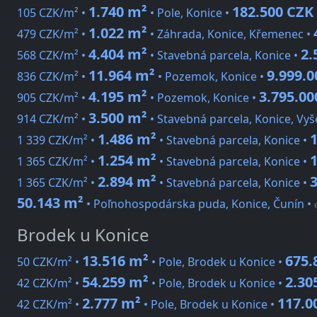
1.740 m²
182.500 CZK
105 CZK/m² •
• Pole, Konice •
1.022 m²
479 CZK/m² •
• Záhrada, Konice, Křemenec •
4.404 m²
2.
568 CZK/m² •
• Stavebná parcela, Konice •
11.964 m²
9.999.
836 CZK/m² •
• Pozemok, Konice •
4.195 m²
3.795.00
905 CZK/m² •
• Pozemok, Konice •
3.500 m²
914 CZK/m² •
• Stavebná parcela, Konice, Vy
1.486 m²
1 339 CZK/m² •
• Stavebná parcela, Konice •
1.254 m²
1 365 CZK/m² •
• Stavebná parcela, Konice •
2.894 m²
1 365 CZK/m² •
• Stavebná parcela, Konice •
50.143 m²
• Poľnohospodárska puda, Konice, Čunín
•
Brodek u Konice
13.516 m²
675.
50 CZK/m² •
• Pole, Brodek u Konice •
54.259 m²
2.30
42 CZK/m² •
• Pole, Brodek u Konice •
2.777 m²
117.0
42 CZK/m² •
• Pole, Brodek u Konice •