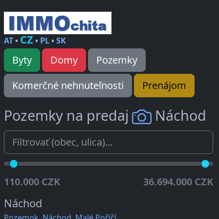
CZ
AT
•
•
PL
•
SK
Byty
Domy
Pozemky
Komerčné nehnuteľnosti
Prenájom
Pozemky na predaj
Náchod
110.000 CZK
36.694.000 CZK
Náchod
Pozemok, Náchod, Malé Poříčí