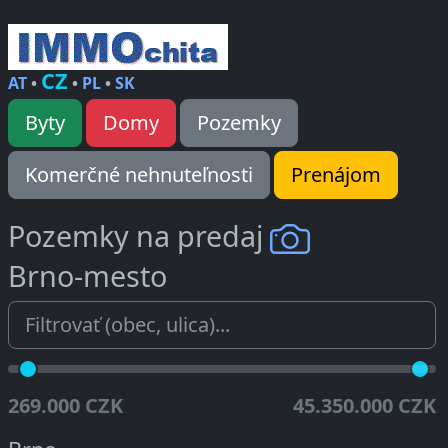
CZ
AT
•
•
PL
•
SK
Byty
Domy
Pozemky
Komerčné nehnuteľnosti
Prenájom
Pozemky na predaj
Brno-mesto
269.000 CZK
45.350.000 CZK