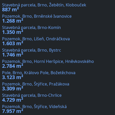
Stavebná parcela, Brno, Žebětín, Klobouček
887 m²
Pozemok, Brno, Brněnské Ivanovice
1.268 m²
Stavebná parcela, Brno-Komín
1.350 m²
Pozemok, Brno, Líšeň, Ondráčkova
1.603 m²
Stavebná parcela, Brno, Bystrc
1.746 m²
Pozemok, Brno, Horní Heršpice, Hněvkovského
2.784 m²
Pole, Brno, Královo Pole, Božetěchova
3.123 m²
Pozemok, Brno, Štýřice, Pražákova
3.309 m²
Stavebná parcela, Brno-Chrlice
4.729 m²
Pozemok, Brno, Štýřice, Vídeňská
7.957 m²