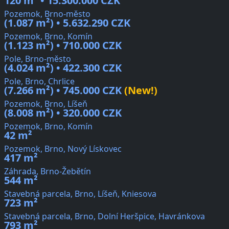
120 m² • 15.300.000 CZK
Pozemok, Brno-město
(1.087 m²) • 5.632.290 CZK
Pozemok, Brno, Komín
(1.123 m²) • 710.000 CZK
Pole, Brno-město
(4.024 m²) • 422.300 CZK
Pole, Brno, Chrlice
(7.266 m²) • 745.000 CZK
(New!)
Pozemok, Brno, Líšeň
(8.008 m²) • 320.000 CZK
Pozemok, Brno, Komín
42 m²
Pozemok, Brno, Nový Lískovec
417 m²
Záhrada, Brno-Žebětín
544 m²
Stavebná parcela, Brno, Líšeň, Kniesova
723 m²
Stavebná parcela, Brno, Dolní Heršpice, Havránkova
793 m²