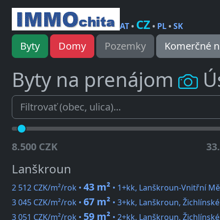
CZ
AT
•
•
PL
•
SK
Byty
Domy
Pozemky
Komerčné n
Byty na prenájom
Ús
8.500 CZK
33
Lanškroun
43 m²
2 512 CZK/m²/rok •
• 1+kk, Lanškroun-Vnitřní Mě
67 m²
3 045 CZK/m²/rok •
• 3+kk, Lanškroun, Žichlíns
59 m²
3 051 CZK/m²/rok •
• 2+kk, Lanškroun, Žichlíns