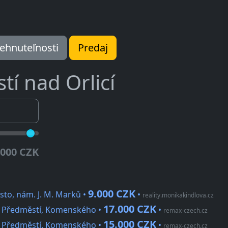
ehnuteľnosti
Predaj
tí nad Orlicí
.000 CZK
9.000 CZK
sto, nám. J. M. Marků •
•
reality.monikakindlova.cz
17.000 CZK
ké Předměstí, Komenského •
•
remax-czech.cz
15.000 CZK
ké Předměstí, Komenského •
•
remax-czech.cz