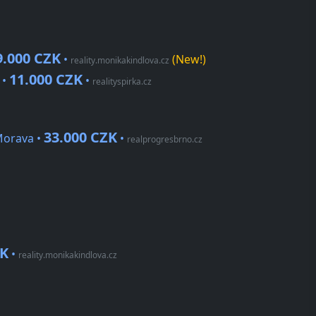
9.000 CZK
•
(New!)
reality.monikakindlova.cz
11.000 CZK
 •
•
realityspirka.cz
33.000 CZK
Morava •
•
realprogresbrno.cz
ZK
•
reality.monikakindlova.cz