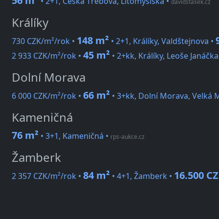
56 m²
• 2+1, Česká Třebová, Litomyšlská
•
davidstasek.cz
Králíky
148 m²
730 CZK/m²/rok •
• 2+1, Králíky, Valdštejnova •
45 m²
2 933 CZK/m²/rok •
• 2+kk, Králíky, Leoše Janáčka
Dolní Morava
66 m²
6 000 CZK/m²/rok •
• 3+kk, Dolní Morava, Velká 
Kameničná
76 m²
• 3+1, Kameničná
•
rps-aukce.cz
Žamberk
84 m²
16.500 C
2 357 CZK/m²/rok •
• 4+1, Žamberk •