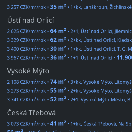
35 m²
3 257 CZK/m²/rok •
• 1+kk, Lanškroun, Žichlínsk
Ústí nad Orlicí
64 m²
2 625 CZK/m²/rok •
• 2+1, Ústí nad Orlicí, Jilemn
62 m²
3 329 CZK/m²/rok •
• 2+kk, Ústí nad Orlicí, Klads
30 m²
3 400 CZK/m²/rok •
• 1+kk, Ústí nad Orlicí, T. G.
36 m²
11.90
3 967 CZK/m²/rok •
• 1+1, Ústí nad Orlicí •
Vysoké Mýto
74 m²
2 108 CZK/m²/rok •
• 3+kk, Vysoké Mýto, Litomyšl
55 m²
3 273 CZK/m²/rok •
• 2+kk, Vysoké Mýto, Litomyš
52 m²
3 741 CZK/m²/rok •
• 2+1, Vysoké Mýto-Město, B
Česká Třebová
41 m²
3 073 CZK/m²/rok •
• 1+kk, Česká Třebová, Na Sp