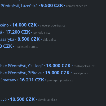
9.500 CZK
é Předměstí, Lázeňská •
•
remax-czech.cz
14.000 CZK
ického •
•
cleverproperties.cz
17.200 CZK
ká •
•
pohoda-rk.cz
8.500 CZK
 Masaryka •
•
dakreal.cz
0 CZK
•
realitspektrum.cz
13.000 CZK
ské Předměstí, Čsl. legií •
•
metropolreal.cz
15.000 CZK
lské Předměstí, Žižkova •
•
realityuo.cz
16.211 CZK
. Smetany •
•
pronajemprostor.cz
10.500 CZK
lavě •
•
davidstasek.cz