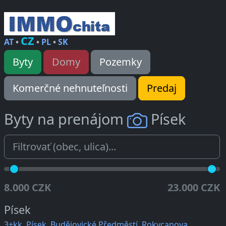
CZ
AT
•
•
PL
•
SK
Byty
Domy
Pozemky
Komerčné nehnuteľnosti
Predaj
Byty na prenájom
Písek
8.000 CZK
23.000 CZK
Písek
3+kk, Písek, Budějovické Předměstí, Rokycanova