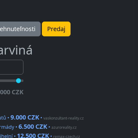
ehnuteľnosti
Predaj
arviná
.000 CZK
9.000 CZK
utů •
•
vaskonzultant-reality.cz
6.500 CZK
 armády •
•
azuroreality.cz
12.500 CZK
ihelní •
•
remax-czech.cz