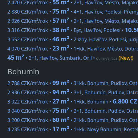
55 m²
2 420 CZK/m²/rok •
• 2+1, Havířov, Město, Majak
75 m²
2 880 CZK/m²/rok •
• 4+1, Havířov, Podlesí, Přem
57 m²
2 926 CZK/m²/rok •
• 2+1, Havířov, Město, Majak
38 m²
10.5
3 316 CZK/m²/rok •
• Byt, Havířov, Podlesí •
46 m²
3 652 CZK/m²/rok •
• 2 izby, Havířov, Podlesí, Jur
23 m²
4 070 CZK/m²/rok •
• 1+kk, Havířov, Město, Dob
45 m²
• 2+1, Havířov, Šumbark, Orlí
•
(New!)
dumrealit.cz
Bohumín
99 m²
2 788 CZK/m²/rok •
• 3+kk, Bohumín, Pudlov, Ost
94 m²
2 936 CZK/m²/rok •
• 3+1, Bohumín, Pudlov, Ostr
27 m²
6.800 C
3 022 CZK/m²/rok •
• 1+kk, Bohumín •
75 m²
3 040 CZK/m²/rok •
• 2+1, Bohumín, Pudlov, Ostr
60 m²
3 200 CZK/m²/rok •
• 2+kk, Bohumín, Pudlov, Ost
17 m²
4 235 CZK/m²/rok •
• 1+kk, Nový Bohumín, Kostel