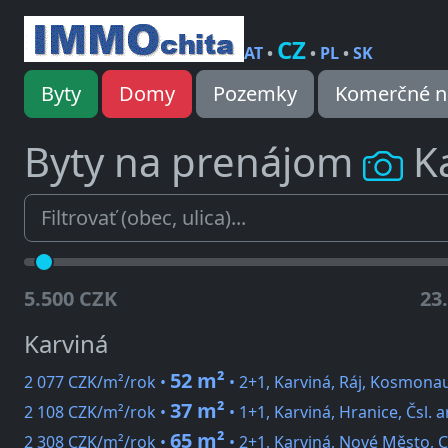
CZ
AT
•
•
PL
•
SK
Byty
Domy
Pozemky
Komerčné n
Byty na prenájom
K
5.500 CZK
23
Karviná
52 m²
2 077 CZK/m²/rok •
• 2+1, Karviná, Ráj, Kosmona
37 m²
2 108 CZK/m²/rok •
• 1+1, Karviná, Hranice, Čsl.
65 m²
2 308 CZK/m²/rok •
• 2+1, Karviná, Nové Město, C