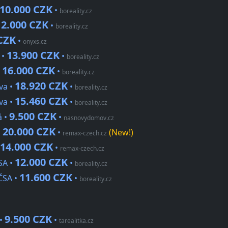
10.000 CZK
•
boreality.cz
12.000 CZK
•
boreality.cz
CZK
•
onyxs.cz
13.900 CZK
 •
•
boreality.cz
16.000 CZK
•
•
boreality.cz
18.920 CZK
va •
•
boreality.cz
15.460 CZK
va •
•
boreality.cz
9.500 CZK
á •
•
nasnovydomov.cz
20.000 CZK
•
•
(New!)
remax-czech.cz
14.000 CZK
•
remax-czech.cz
12.000 CZK
SA •
•
boreality.cz
11.600 CZK
ČSA •
•
boreality.cz
9.500 CZK
 •
•
tarealitka.cz