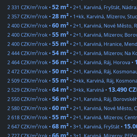
52 m²
2 331 CZK/m²/rok •
• 2+1, Karviná, Fryštát, Nádra
28 m²
2 357 CZK/m²/rok •
• 1+kk, Karviná, Mizerov, Stu
60 m²
2 400 CZK/m²/rok •
• 2+1, Karviná, Nové Město,
55 m²
2 400 CZK/m²/rok •
• 2+1, Karviná, Mizerov, Bor
55 m²
2 400 CZK/m²/rok •
• 2+1, Karviná, Hranice, Men
54 m²
2 444 CZK/m²/rok •
• 2+1, Karviná, Mizerov, Na K
56 m²
2 464 CZK/m²/rok •
• 2+1, Karviná, Ráj, Horova •
50 m²
2 472 CZK/m²/rok •
• 2+1, Karviná, Ráj, Kosmona
55 m²
2 509 CZK/m²/rok •
• 2+kk, Karviná, Ráj, Kosmon
64 m²
13.490 CZ
2 529 CZK/m²/rok •
• 3+kk, Karviná •
56 m²
2 550 CZK/m²/rok •
• 2+1, Karviná, Ráj, Borovské
60 m²
2 580 CZK/m²/rok •
• 2+1, Karviná, Nové Město, C
55 m²
2 618 CZK/m²/rok •
• 2+1, Karviná, Mizerov, Cen
68 m²
15.0
2 647 CZK/m²/rok •
• 3+1, Karviná, Fryštát •
66 m²
2 727 CZK/m²/rok •
• 3+1, Karviná, Mizerov, Příčn