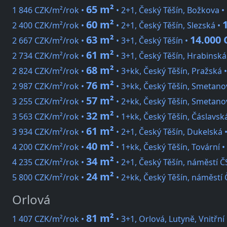
65 m²
1 846 CZK/m²/rok •
• 2+1, Český Těšín, Božkova •
60 m²
2 400 CZK/m²/rok •
• 2+1, Český Těšín, Slezská •
63 m²
14.000 
2 667 CZK/m²/rok •
• 3+1, Český Těšín •
61 m²
2 734 CZK/m²/rok •
• 3+1, Český Těšín, Hrabinská
68 m²
2 824 CZK/m²/rok •
• 3+kk, Český Těšín, Pražská 
76 m²
2 987 CZK/m²/rok •
• 3+kk, Český Těšín, Smetano
57 m²
3 255 CZK/m²/rok •
• 2+kk, Český Těšín, Smetano
32 m²
3 563 CZK/m²/rok •
• 1+kk, Český Těšín, Čáslavsk
61 m²
3 934 CZK/m²/rok •
• 2+1, Český Těšín, Dukelská 
40 m²
4 200 CZK/m²/rok •
• 1+kk, Český Těšín, Tovární •
34 m²
4 235 CZK/m²/rok •
• 2+1, Český Těšín, náměstí Č
24 m²
5 800 CZK/m²/rok •
• 2+kk, Český Těšín, náměstí 
Orlová
81 m²
1 407 CZK/m²/rok •
• 3+1, Orlová, Lutyně, Vnitřní