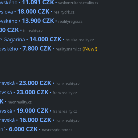
11.091 CZK
ovského •
•
vaskonzultant-reality.cz
18.000 CZK
yslova •
•
realitydrk.cz
13.900 CZK
ovského •
•
realityregio.cz
00 CZK
•
tc-reality.cz
14.000 CZK
ije Gagarina •
•
hruska-reality.cz
7.800 CZK
rovského •
•
(New!)
realitysnami.cz
23.000 CZK
ravská •
•
franzreality.cz
23.000 CZK
avská •
•
franzreality.cz
ZK
•
neonreality.cz
19.000 CZK
avská •
•
franzreality.cz
16.000 CZK
ravská •
•
franzreality.cz
6.000 CZK
ní •
•
nasnovydomov.cz