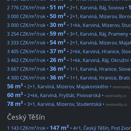
51 m²
2 776 CZK/m²/rok •
• 2+1, Karviná, Ráj, Sovova •
50 m²
3 000 CZK/m²/rok •
• 2+1, Karviná, Mizerov, Bor
30 m²
3 000 CZK/m²/rok •
• 1+kk, Karviná, Mizerov, Stu
59 m²
3 254 CZK/m²/rok •
• 3+1, Karviná, Ráj, Prameny 
54 m²
3 333 CZK/m²/rok •
• 2+1, Karviná, Mizerov, Maj
37 m²
3 405 CZK/m²/rok •
• 2+kk, Karviná, Hranice, Slo
26 m²
3 462 CZK/m²/rok •
• 1+kk, Karviná, Ráj, Okružní 
36 m²
3 667 CZK/m²/rok •
• 1+1, Karviná, Hranice, Slov
36 m²
4 300 CZK/m²/rok •
• 1+1, Karviná, Hranice, Brat
56 m²
• 2+1, Karviná, Mizerov, Majakovského
•
nextreality
60 m²
• 2+kk, Karviná, Fryštát, Pivovarská
•
nextreality.cz
78 m²
• 3+1, Karviná, Mizerov, Studentská
•
nextreality.cz
Český Těšín
147 m²
1 143 CZK/m²/rok •
• 4+1, Český Těšín, Pod Zvo