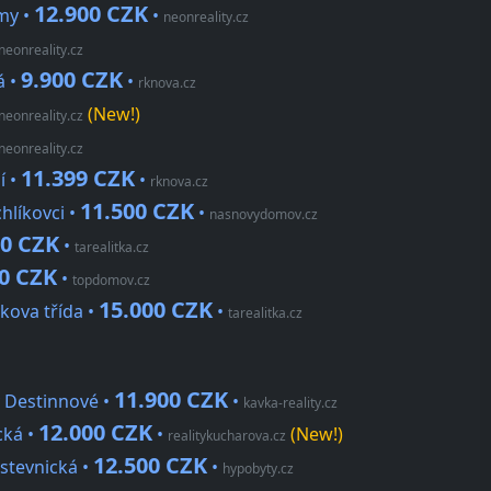
12.900 CZK
ůmy •
•
neonreality.cz
neonreality.cz
9.900 CZK
á •
•
rknova.cz
(New!)
neonreality.cz
neonreality.cz
11.399 CZK
í •
•
rknova.cz
11.500 CZK
hlíkovci •
•
nasnovydomov.cz
00 CZK
•
tarealitka.cz
00 CZK
•
topdomov.cz
15.000 CZK
kova třída •
•
tarealitka.cz
11.900 CZK
y Destinnové •
•
kavka-reality.cz
12.000 CZK
cká •
•
(New!)
realitykucharova.cz
12.500 CZK
žstevnická •
•
hypobyty.cz