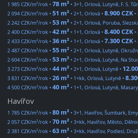
78 m²
1 985 CZK/m²/rok •
• 3+1, Orlová, Lutyně, F. S. T
51 m²
8.900 CZK
2 094 CZK/m²/rok •
• 2+1, Orlová •
•
53 m²
2 242 CZK/m²/rok •
• 2+1, Orlová, Poruba, Slezsk
42 m²
8.400 CZK
2 400 CZK/m²/rok •
• 1+1, Orlová •
•
36 m²
7.300 CZK
2 433 CZK/m²/rok •
• 1+1, Orlová •
•
55 m²
2 487 CZK/m²/rok •
• 2+1, Orlová, Lutyně, Okružn
53 m²
2 604 CZK/m²/rok •
• 2+1, Orlová, Lutyně, Na Stuc
44 m²
12.0
3 273 CZK/m²/rok •
• 2+1, Orlová, Lutyně •
26 m²
8.3
3 831 CZK/m²/rok •
• 1+kk, Orlová, Lutyně •
40 m²
4 500 CZK/m²/rok •
• 1+1, Orlová, Lutyně, Masary
Havířov
80 m²
1 785 CZK/m²/rok •
• 3+1, Havířov, Šumbark, Em
70 m²
2 057 CZK/m²/rok •
• 3+kk, Havířov, Město, Dělni
63 m²
2 381 CZK/m²/rok •
• 3+kk, Havířov, Podlesí, Dru