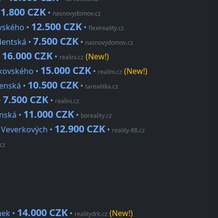
11.800 CZK
•
nasnovydomov.cz
12.500 CZK
ovského •
•
flexireality.cz
7.500 CZK
dentská •
•
nasnovydomov.cz
16.000 CZK
•
•
(New!)
realini.cz
15.000 CZK
akovského •
•
(New!)
realini.cz
10.500 CZK
venská •
•
tarealitka.cz
7.500 CZK
•
•
realini.cz
11.000 CZK
enská •
•
boreality.cz
12.900 CZK
r. Veverkových •
•
reality-88.cz
.cz
14.000 CZK
nek •
•
(New!)
realitydrk.cz