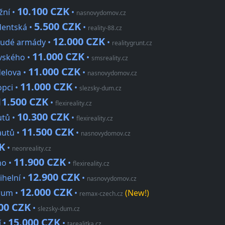
10.100 CZK
žní •
•
nasnovydomov.cz
5.500 CZK
dentská •
•
reality-88.cz
12.000 CZK
 Rudé armády •
•
realitygrunt.cz
11.000 CZK
ovského •
•
smsreality.cz
11.000 CZK
delova •
•
nasnovydomov.cz
11.000 CZK
opci •
•
slezsky-dum.cz
11.500 CZK
•
flexireality.cz
10.300 CZK
utů •
•
flexireality.cz
11.500 CZK
autů •
•
nasnovydomov.cz
K
•
neonreality.cz
11.900 CZK
ho •
•
flexireality.cz
12.900 CZK
ihelní •
•
nasnovydomov.cz
12.000 CZK
trum •
•
(New!)
remax-czech.cz
00 CZK
•
slezsky-dum.cz
15.000 CZK
í •
•
tarealitka.cz