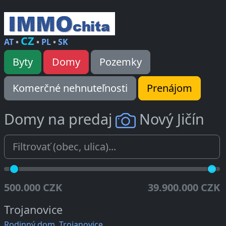
CZ
AT
•
•
PL
•
SK
Byty
Domy
Pozemky
Komerčné nehnuteľnosti
Prenájom
Domy na predaj
Nový Jičín
500.000 CZK
39.900.000 CZK
Trojanovice
Rodinný dom, Trojanovice