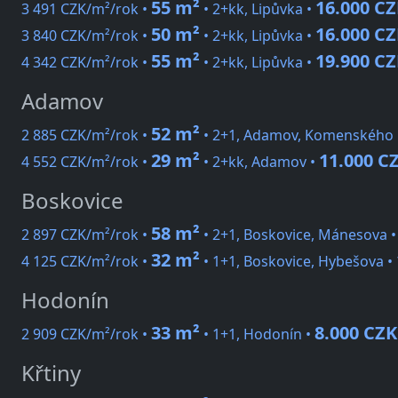
55 m²
16.000 C
3 491 CZK/m²/rok •
• 2+kk, Lipůvka •
50 m²
16.000 C
3 840 CZK/m²/rok •
• 2+kk, Lipůvka •
55 m²
19.900 C
4 342 CZK/m²/rok •
• 2+kk, Lipůvka •
Adamov
52 m²
2 885 CZK/m²/rok •
• 2+1, Adamov, Komenského
29 m²
11.000 C
4 552 CZK/m²/rok •
• 2+kk, Adamov •
Boskovice
58 m²
2 897 CZK/m²/rok •
• 2+1, Boskovice, Mánesova 
32 m²
4 125 CZK/m²/rok •
• 1+1, Boskovice, Hybešova •
Hodonín
33 m²
8.000 CZK
2 909 CZK/m²/rok •
• 1+1, Hodonín •
Křtiny