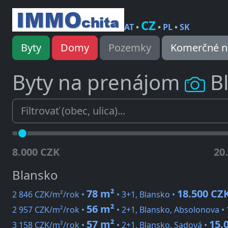
CZ
AT
•
•
PL
•
SK
Byty
Domy
Pozemky
Komerčné n
Byty na prenájom
B
8.000 CZK
20
Blansko
78 m²
18.500 CZ
2 846 CZK/m²/rok •
• 3+1, Blansko •
56 m²
2 957 CZK/m²/rok •
• 2+1, Blansko, Absolonova •
57 m²
15.
3 158 CZK/m²/rok •
• 2+1, Blansko, Sadová •