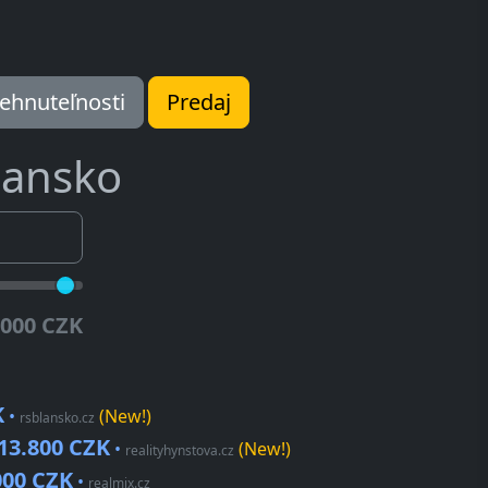
ehnuteľnosti
Predaj
lansko
.000 CZK
K
•
(New!)
rsblansko.cz
13.800 CZK
•
(New!)
realityhynstova.cz
000 CZK
•
realmix.cz