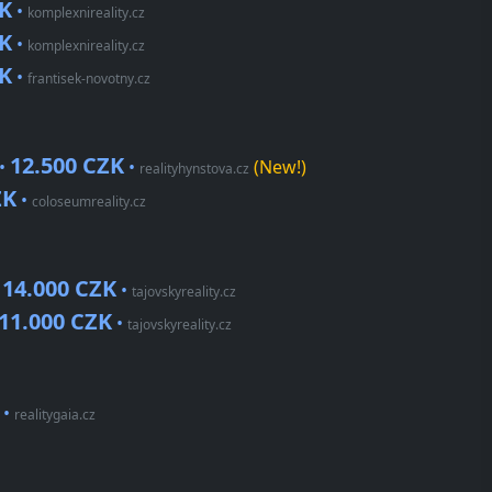
ZK
•
komplexnireality.cz
ZK
•
komplexnireality.cz
ZK
•
frantisek-novotny.cz
12.500 CZK
 •
•
(New!)
realityhynstova.cz
ZK
•
coloseumreality.cz
14.000 CZK
•
•
tajovskyreality.cz
11.000 CZK
•
tajovskyreality.cz
•
realitygaia.cz