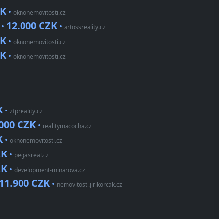
ZK
•
oknonemovitosti.cz
12.000 CZK
 •
•
artossreality.cz
ZK
•
oknonemovitosti.cz
ZK
•
oknonemovitosti.cz
K
•
zfpreality.cz
.000 CZK
•
realitymacocha.cz
K
•
oknonemovitosti.cz
ZK
•
pegasreal.cz
ZK
•
development-minarova.cz
11.900 CZK
•
nemovitosti.jirikorcak.cz