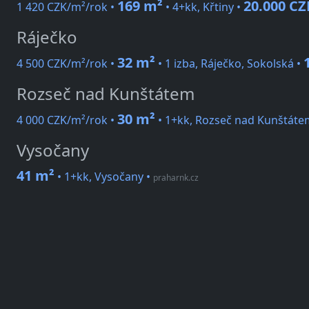
169 m²
20.000 CZ
1 420 CZK/m²/rok •
• 4+kk, Křtiny •
Ráječko
32 m²
4 500 CZK/m²/rok •
• 1 izba, Ráječko, Sokolská •
Rozseč nad Kunštátem
30 m²
4 000 CZK/m²/rok •
• 1+kk, Rozseč nad Kunštáte
Vysočany
41 m²
• 1+kk, Vysočany
•
praharnk.cz