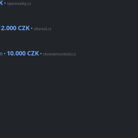
K
•
openreality.cz
12.000 CZK
•
allareal.cz
10.000 CZK
m •
•
oknonemovitosti.cz