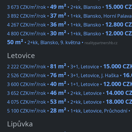
49 m²
15.000 C
3 673 CZK/m²/rok •
• 2+kk, Blansko •
37 m²
3 892 CZK/m²/rok •
• 1+kk, Blansko, Horní Palava
36 m²
12.800 C
4 267 CZK/m²/rok •
• 1+kk, Blansko •
30 m²
12.000 C
4 800 CZK/m²/rok •
• 1+kk, Blansko •
50 m²
• 2+kk, Blansko, 9. května
•
realitypartnershb.cz
Letovice
81 m²
15.000 CZ
2 222 CZK/m²/rok •
• 3+1, Letovice •
76 m²
16
2 526 CZK/m²/rok •
• 3+1, Letovice, J. Haška •
40 m²
12.000 CZ
3 600 CZK/m²/rok •
• 1+1, Letovice •
46 m²
14.000 C
3 652 CZK/m²/rok •
• 2+kk, Letovice •
53 m²
18.000 C
4 075 CZK/m²/rok •
• 2+kk, Letovice •
28 m²
5 100 CZK/m²/rok •
• 1+kk, Letovice, Průchodní •
Lipůvka