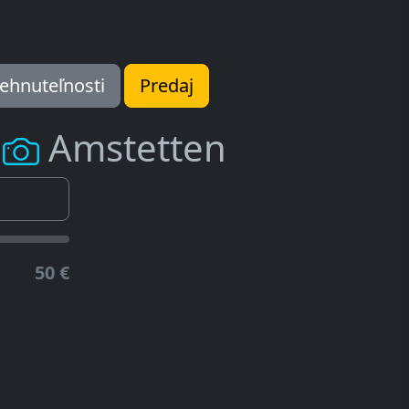
ehnuteľnosti
Predaj
m
Amstetten
50 €