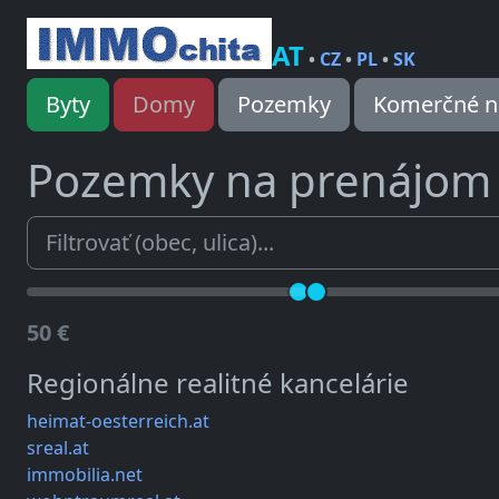
AT
•
CZ
•
PL
•
SK
Byty
Domy
Pozemky
Komerčné n
Pozemky na prenájo
50 €
Regionálne realitné kancelárie
heimat-oesterreich.at
sreal.at
immobilia.net