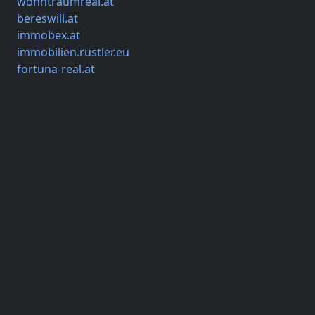
wohntraumreal.at
bereswill.at
immobex.at
immobilien.rustler.eu
fortuna-real.at