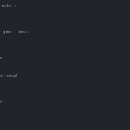
rustler.eu
urg-immobilien.co.at
at
he-immo.at
at