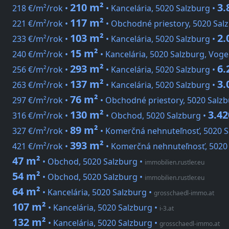
210 m²
3.
218 €/m²/rok •
• Kancelária, 5020 Salzburg •
117 m²
221 €/m²/rok •
• Obchodné priestory, 5020 Sal
103 m²
2.
233 €/m²/rok •
• Kancelária, 5020 Salzburg •
15 m²
240 €/m²/rok •
• Kancelária, 5020 Salzburg, Vog
293 m²
6.
256 €/m²/rok •
• Kancelária, 5020 Salzburg •
137 m²
3.
263 €/m²/rok •
• Kancelária, 5020 Salzburg •
76 m²
297 €/m²/rok •
• Obchodné priestory, 5020 Salzb
130 m²
3.42
316 €/m²/rok •
• Obchod, 5020 Salzburg •
89 m²
327 €/m²/rok •
• Komerčná nehnuteľnosť, 5020 S
393 m²
421 €/m²/rok •
• Komerčná nehnuteľnosť, 5020
47 m²
• Obchod, 5020 Salzburg
•
immobilien.rustler.eu
54 m²
• Obchod, 5020 Salzburg
•
immobilien.rustler.eu
64 m²
• Kancelária, 5020 Salzburg
•
grosschaedl-immo.at
107 m²
• Kancelária, 5020 Salzburg
•
i-3.at
132 m²
• Kancelária, 5020 Salzburg
•
grosschaedl-immo.at