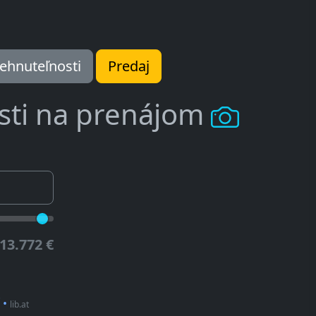
ehnuteľnosti
Predaj
sti na prenájom
13.772 €
•
lib.at