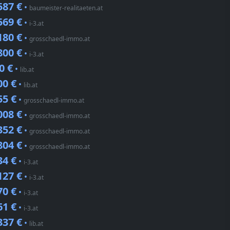
587 €
•
baumeister-realitaeten.at
569 €
•
i-3.at
180 €
•
grosschaedl-immo.at
800 €
•
i-3.at
0 €
•
lib.at
00 €
•
lib.at
55 €
•
grosschaedl-immo.at
008 €
•
grosschaedl-immo.at
352 €
•
grosschaedl-immo.at
804 €
•
grosschaedl-immo.at
34 €
•
i-3.at
127 €
•
i-3.at
70 €
•
i-3.at
61 €
•
i-3.at
337 €
•
lib.at