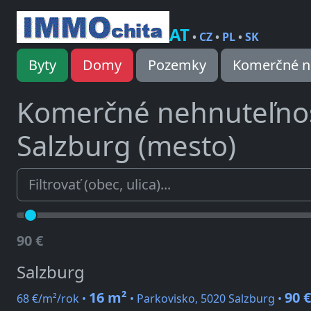
AT
•
CZ
•
PL
•
SK
Byty
Domy
Pozemky
Komerčné n
Komerčné nehnuteľno
Salzburg (mesto)
90 €
Salzburg
16 m²
90 €
68 €/m²/rok •
• Parkovisko, 5020 Salzburg •