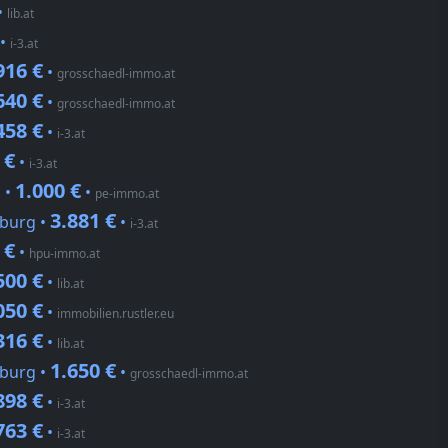
•
lib.at
•
i-3.at
916 €
•
grosschaedl-immo.at
640 €
•
grosschaedl-immo.at
458 €
•
i-3.at
 €
•
i-3.at
1.000 €
l •
•
pe-immo.at
3.881 €
zburg •
•
i-3.at
 €
•
hpu-immo.at
500 €
•
lib.at
050 €
•
immobilien.rustler.eu
316 €
•
lib.at
1.650 €
zburg •
•
grosschaedl-immo.at
898 €
•
i-3.at
763 €
•
i-3.at