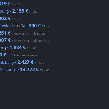
819 €
•
i-3.at
2.155 €
zburg •
•
i-3.at
002 €
•
i-3.at
300 €
elweiderstraße •
•
lib.at
251 €
•
realwert-immobilien.at
007 €
•
baumeister-realitaeten.at
1.884 €
urg •
•
i-3.at
0 €
•
kolibri-immobilien.at
2.427 €
alzburg •
•
i-3.at
13.772 €
 Salzburg •
•
i-3.at