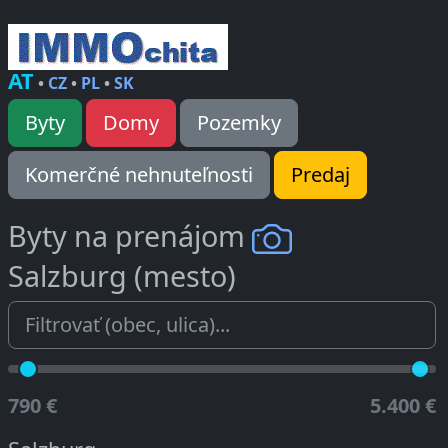
AT
•
CZ
•
PL
•
SK
Byty
Domy
Pozemky
Komerčné nehnuteľnosti
Predaj
Byty na prenájom
Salzburg (mesto)
790 €
5.400 €