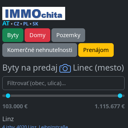
AT
•
CZ
•
PL
•
SK
Byty
Domy
Pozemky
Komerčné nehnuteľnosti
Prenájom
Byty na predaj
Linec (mesto)
103.000 €
1.115.677 €
Linz
4 izby, 4020 Linz, Leibnizstraße