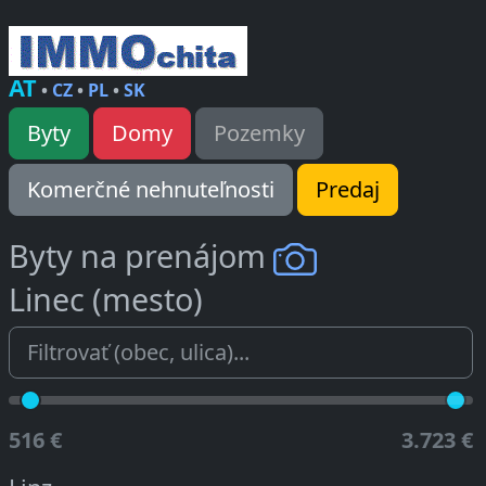
AT
•
CZ
•
PL
•
SK
Byty
Domy
Pozemky
Komerčné nehnuteľnosti
Predaj
Byty na prenájom
Linec (mesto)
516 €
3.723 €