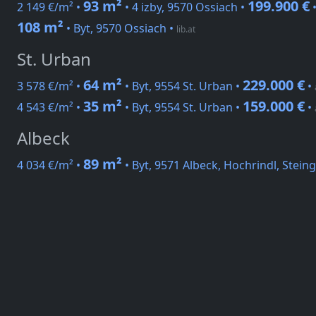
93 m²
199.900 €
2 149 €/m² •
• 4 izby, 9570 Ossiach •
108 m²
• Byt, 9570 Ossiach
•
lib.at
St. Urban
64 m²
229.000 €
3 578 €/m² •
• Byt, 9554 St. Urban •
•
35 m²
159.000 €
4 543 €/m² •
• Byt, 9554 St. Urban •
•
Albeck
89 m²
4 034 €/m² •
• Byt, 9571 Albeck, Hochrindl, Stei