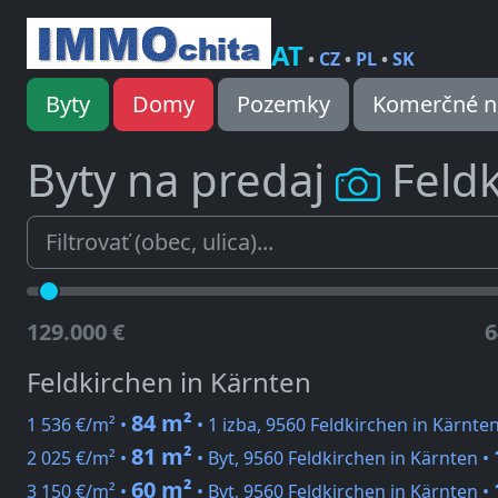
AT
•
CZ
•
PL
•
SK
Byty
Domy
Pozemky
Komerčné n
Byty na predaj
Feld
129.000 €
6
Feldkirchen in Kärnten
84 m²
1 536 €/m² •
• 1 izba, 9560 Feldkirchen in Kärnte
81 m²
2 025 €/m² •
• Byt, 9560 Feldkirchen in Kärnten •
60 m²
3 150 €/m² •
• Byt, 9560 Feldkirchen in Kärnten •