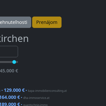
ehnuteľnosti
Prenájom
kirchen
45.000 €
129.000 €
n •
•
kapa-immobilienconsulting.at
164.000 €
•
dha-immoservice.at
189.000 €
•
quantschnig.immo