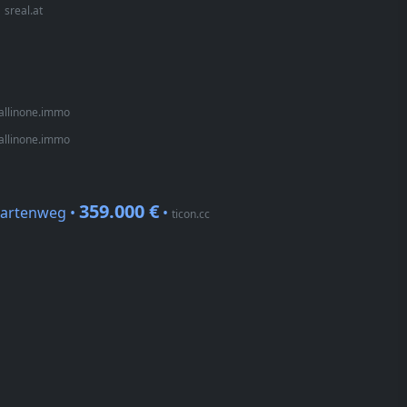
•
sreal.at
allinone.immo
allinone.immo
359.000 €
ngartenweg •
•
ticon.cc