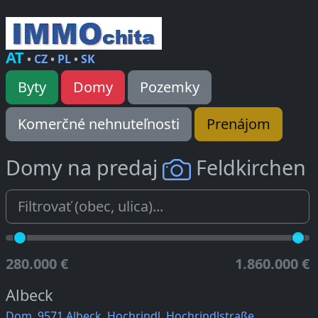
AT
•
CZ
•
PL
•
SK
Byty
Domy
Pozemky
Komerčné nehnuteľnosti
Prenájom
Domy na predaj
Feldkirchen
280.000 €
1.860.000 €
Albeck
Dom, 9571 Albeck, Hochrindl, Hochrindlstraße