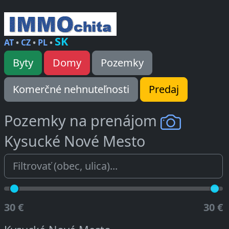
SK
AT
•
CZ
•
PL
•
Byty
Domy
Pozemky
Komerčné nehnuteľnosti
Predaj
Pozemky na prenájom
Kysucké Nové Mesto
30 €
30 €