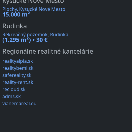
Kysucké Nové Mesto
Plochy, Kysucké Nové Mesto
15.000 m²
Rudinka
Rekreačný pozemok, Rudinka
(1.295 m²) • 30 €
Regionálne realitné kancelárie
realityalpia.sk
realitybemi.sk
safereality.sk
reality-rent.sk
recloud.sk
adms.sk
vianemareal.eu