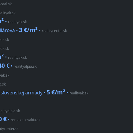
real.sk
alityak.sk
m²
•
realityak.sk
3 €/m²
llárova •
•
realitycenter.sk
yak.sk
yak.sk
m²
•
realityak.sk
40 €
•
realityalpia.sk
yak.sk
g.sk
5 €/m²
koslovenskej armády •
•
realityak.sk
ealityalpia.sk
0 €
•
remax-slovakia.sk
itycenter.sk