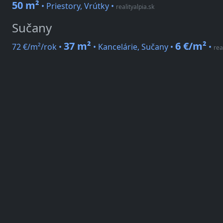
50 m²
• Priestory, Vrútky
•
realityalpia.sk
Sučany
37 m²
6 €/m²
72 €/m²/rok •
• Kancelárie, Sučany •
•
rea