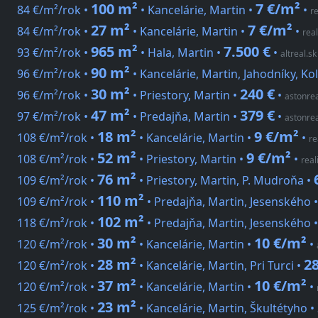
100 m²
7 €/m²
84 €/m²/rok •
• Kancelárie, Martin •
•
re
27 m²
7 €/m²
84 €/m²/rok •
• Kancelárie, Martin •
•
real
965 m²
7.500 €
93 €/m²/rok •
• Hala, Martin •
•
altreal.sk
90 m²
96 €/m²/rok •
• Kancelárie, Martin, Jahodníky, Ko
30 m²
240 €
96 €/m²/rok •
• Priestory, Martin •
•
astonrea
47 m²
379 €
97 €/m²/rok •
• Predajňa, Martin •
•
astonrea
18 m²
9 €/m²
108 €/m²/rok •
• Kancelárie, Martin •
•
re
52 m²
9 €/m²
108 €/m²/rok •
• Priestory, Martin •
•
real
76 m²
109 €/m²/rok •
• Priestory, Martin, P. Mudroňa •
110 m²
109 €/m²/rok •
• Predajňa, Martin, Jesenského 
102 m²
118 €/m²/rok •
• Predajňa, Martin, Jesenského 
30 m²
10 €/m²
120 €/m²/rok •
• Kancelárie, Martin •
•
28 m²
28
120 €/m²/rok •
• Kancelárie, Martin, Pri Turci •
37 m²
10 €/m²
120 €/m²/rok •
• Kancelárie, Martin •
•
23 m²
125 €/m²/rok •
• Kancelárie, Martin, Škultétyho •