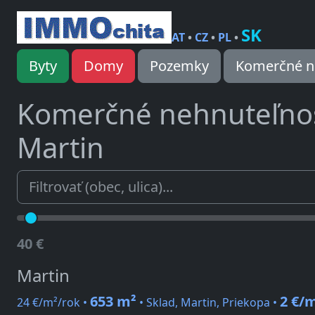
SK
AT
•
CZ
•
PL
•
Byty
Domy
Pozemky
Komerčné n
Komerčné nehnuteľno
Martin
40 €
Martin
653 m²
2 €/
24 €/m²/rok •
• Sklad, Martin, Priekopa •