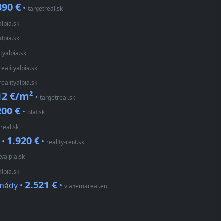
390 €
•
targetreal.sk
alpia.sk
alpia.sk
ityalpia.sk
realityalpia.sk
realityalpia.sk
12 €/m²
•
targetreal.sk
200 €
•
olaf.sk
treal.sk
1.920 €
 •
•
reality-rent.sk
tyalpia.sk
alpia.sk
2.521 €
rmády •
•
vianemareal.eu