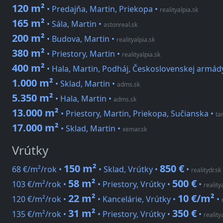
120 m²
• Predajňa, Martin, Priekopa
•
realityalpia.sk
165 m²
• Sála, Martin
•
astonreal.sk
200 m²
• Budova, Martin
•
realityalpia.sk
380 m²
• Priestory, Martin
•
realityalpia.sk
400 m²
• Hala, Martin, Podháj, Československej armád
1.000 m²
• Sklad, Martin
•
adms.sk
5.350 m²
• Hala, Martin
•
adms.sk
13.000 m²
• Priestory, Martin, Priekopa, Sučianska
•
ta
17.000 m²
• Sklad, Martin
•
xemar.sk
Vrútky
150 m²
850 €
68 €/m²/rok •
• Sklad, Vrútky •
•
realitydr.sk
58 m²
500 €
103 €/m²/rok •
• Priestory, Vrútky •
•
reality
22 m²
10 €/m²
120 €/m²/rok •
• Kancelárie, Vrútky •
•
31 m²
350 €
135 €/m²/rok •
• Priestory, Vrútky •
•
reality