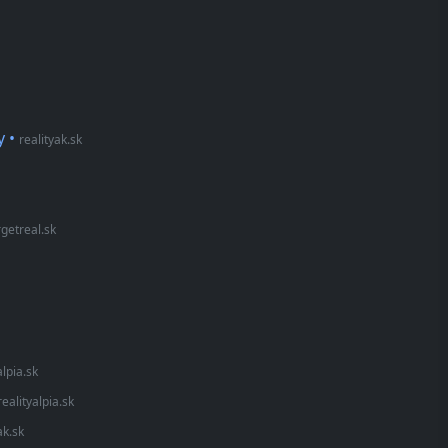
y
•
realityak.sk
rgetreal.sk
alpia.sk
realityalpia.sk
ak.sk