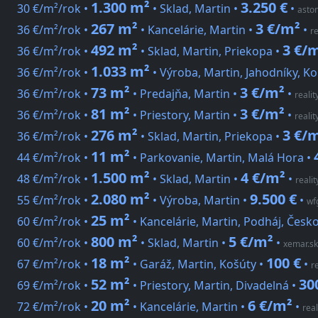
1.300 m²
3.250 €
30 €/m²/rok •
• Sklad, Martin •
•
aston
267 m²
3 €/m²
36 €/m²/rok •
• Kancelárie, Martin •
•
re
492 m²
3 €/
36 €/m²/rok •
• Sklad, Martin, Priekopa •
1.033 m²
36 €/m²/rok •
• Výroba, Martin, Jahodníky, Ko
73 m²
3 €/m²
36 €/m²/rok •
• Predajňa, Martin •
•
realit
81 m²
3 €/m²
36 €/m²/rok •
• Priestory, Martin •
•
realit
276 m²
3 €/
36 €/m²/rok •
• Sklad, Martin, Priekopa •
11 m²
44 €/m²/rok •
• Parkovanie, Martin, Malá Hora •
1.500 m²
4 €/m²
48 €/m²/rok •
• Sklad, Martin •
•
realit
2.080 m²
9.500 €
55 €/m²/rok •
• Výroba, Martin •
•
wf
25 m²
60 €/m²/rok •
• Kancelárie, Martin, Podháj, Čes
800 m²
5 €/m²
60 €/m²/rok •
• Sklad, Martin •
•
xemar.sk
18 m²
100 €
67 €/m²/rok •
• Garáž, Martin, Košúty •
•
r
52 m²
30
69 €/m²/rok •
• Priestory, Martin, Divadelná •
20 m²
6 €/m²
72 €/m²/rok •
• Kancelárie, Martin •
•
real