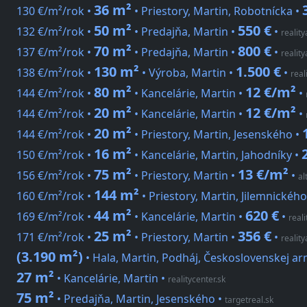
36 m²
130 €/m²/rok •
• Priestory, Martin, Robotnícka •
50 m²
550 €
132 €/m²/rok •
• Predajňa, Martin •
•
reality
70 m²
800 €
137 €/m²/rok •
• Predajňa, Martin •
•
reality
130 m²
1.500 €
138 €/m²/rok •
• Výroba, Martin •
•
real
80 m²
12 €/m²
144 €/m²/rok •
• Kancelárie, Martin •
•
20 m²
12 €/m²
144 €/m²/rok •
• Kancelárie, Martin •
•
20 m²
144 €/m²/rok •
• Priestory, Martin, Jesenského •
16 m²
150 €/m²/rok •
• Kancelárie, Martin, Jahodníky •
75 m²
13 €/m²
156 €/m²/rok •
• Priestory, Martin •
•
al
144 m²
160 €/m²/rok •
• Priestory, Martin, Jilemnického
44 m²
620 €
169 €/m²/rok •
• Kancelárie, Martin •
•
reali
25 m²
356 €
171 €/m²/rok •
• Priestory, Martin •
•
reality
(3.190 m²)
• Hala, Martin, Podháj, Československej a
27 m²
• Kancelárie, Martin
•
realitycenter.sk
75 m²
• Predajňa, Martin, Jesenského
•
targetreal.sk