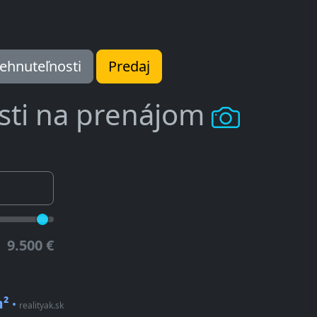
ehnuteľnosti
Predaj
sti na prenájom
9.500 €
m²
•
realityak.sk