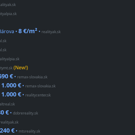
alityak.sk
ityalpia.sk
8 €/m²
llárova •
•
realityak.sk
l.sk
l.sk
alityalpia.sk
(New!)
itymt.sk
690 €
•
remax-slovakia.sk
1.000 €
•
•
remax-slovakia.sk
1.000 €
•
•
realitycenter.sk
altreal.sk
0 €
•
dobrereality.sk
realityak.sk
240 €
•
mtsreality.sk