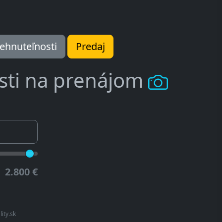
ehnuteľnosti
Predaj
sti na prenájom
2.800 €
lity.sk