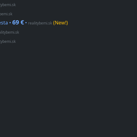
itybemi.sk
ybemi.sk
69 €
esta •
•
(New!)
realitybemi.sk
alitybemi.sk
itybemi.sk