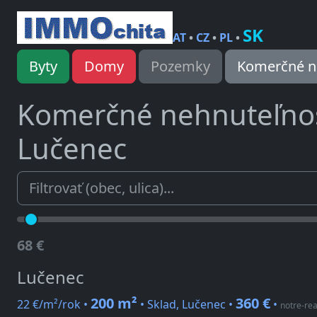
SK
AT
•
CZ
•
PL
•
Byty
Domy
Pozemky
Komerčné n
Komerčné nehnuteľno
Lučenec
68 €
Lučenec
200 m²
360 €
22 €/m²/rok •
• Sklad, Lučenec •
•
notre-rea