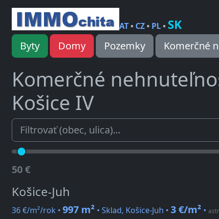
SK
AT
•
CZ
•
PL
•
Byty
Domy
Pozemky
Komerčné n
Komerčné nehnuteľno
Košice IV
50 €
Košice-Juh
997 m²
3 €/m²
36 €/m²/rok •
• Sklad, Košice-Juh •
•
astr