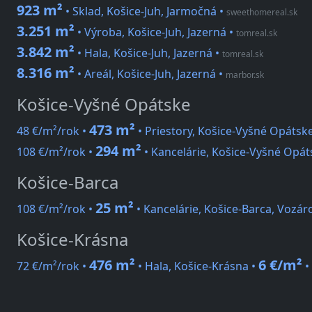
923 m²
• Sklad, Košice-Juh, Jarmočná
•
sweethomereal.sk
3.251 m²
• Výroba, Košice-Juh, Jazerná
•
tomreal.sk
3.842 m²
• Hala, Košice-Juh, Jazerná
•
tomreal.sk
8.316 m²
• Areál, Košice-Juh, Jazerná
•
marbor.sk
Košice-Vyšné Opátske
473 m²
48 €/m²/rok •
• Priestory, Košice-Vyšné Opátsk
294 m²
108 €/m²/rok •
• Kancelárie, Košice-Vyšné Opát
Košice-Barca
25 m²
108 €/m²/rok •
• Kancelárie, Košice-Barca, Vozár
Košice-Krásna
476 m²
6 €/m²
72 €/m²/rok •
• Hala, Košice-Krásna •
•