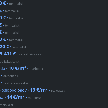
0 €
•
tomreal.sk
€
•
tomreal.sk
0 €
•
tomreal.sk
€
•
tomreal.sk
€
•
tomreal.sk
0 €
•
tomreal.sk
20 €
•
tomreal.sk
5.401 €
•
aarealitykosice.sk
ealitykosice.sk
10 €/m²
eda •
•
marbor.sk
•
archeus.sk
•
reality.orionreal.sk
13 €/m²
e osloboditeľov •
•
recloud.sk
14 €/m²
ná •
•
marbor.sk
recloud.sk