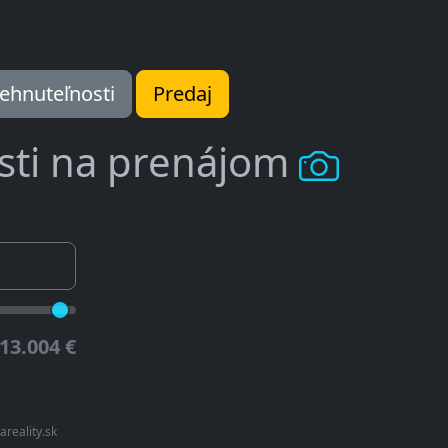
ehnuteľnosti
Predaj
sti na prenájom
13.004 €
areality.sk