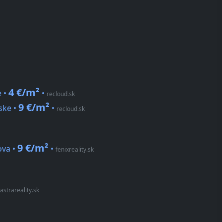
4 €/m²
e •
•
recloud.sk
9 €/m²
ske •
•
recloud.sk
9 €/m²
ova •
•
fenixreality.sk
astrareality.sk