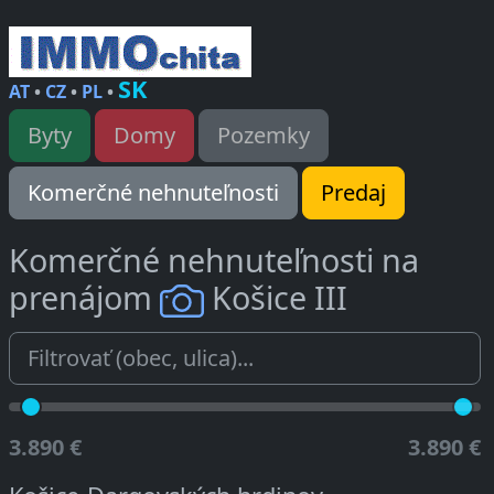
SK
AT
•
CZ
•
PL
•
Byty
Domy
Pozemky
Komerčné nehnuteľnosti
Predaj
Komerčné nehnuteľnosti na
prenájom
Košice III
3.890 €
3.890 €