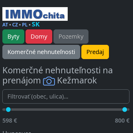
SK
AT
•
CZ
•
PL
•
Byty
Domy
Pozemky
Komerčné nehnuteľnosti
Predaj
Komerčné nehnuteľnosti na
prenájom
Kežmarok
598 €
800 €