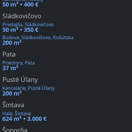
50 m² • 400 €
Sládkovičovo
Predajňa, Sládkovičovo
50 m² • 350 €
Budova, Sládkovičovo, Košútska
200 m²
Pata
Priestory, Pata
37 m²
Pusté Úľany
Kancelárie, Pusté Úľany
200 m²
Šintava
Hala, Šintava
624 m² • 3.000 €
Šoporňa