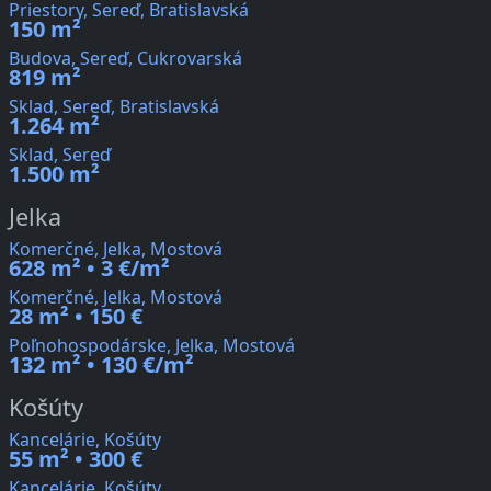
Priestory, Sereď, Bratislavská
150 m²
Budova, Sereď, Cukrovarská
819 m²
Sklad, Sereď, Bratislavská
1.264 m²
Sklad, Sereď
1.500 m²
Jelka
Komerčné, Jelka, Mostová
628 m² • 3 €/m²
Komerčné, Jelka, Mostová
28 m² • 150 €
Poľnohospodárske, Jelka, Mostová
132 m² • 130 €/m²
Košúty
Kancelárie, Košúty
55 m² • 300 €
Kancelárie, Košúty