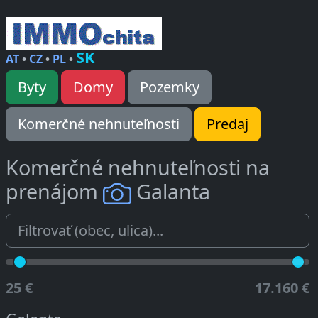
SK
AT
•
CZ
•
PL
•
Byty
Domy
Pozemky
Komerčné nehnuteľnosti
Predaj
Komerčné nehnuteľnosti na
prenájom
Galanta
25 €
17.160 €