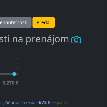
ehnuteľnosti
Predaj
sti na prenájom
6.270 €
673 €
Ves, Dúbravská cesta •
•
mgreal.sk