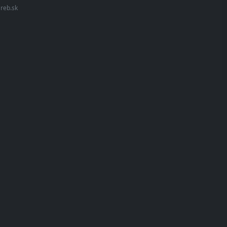
•
reb.sk