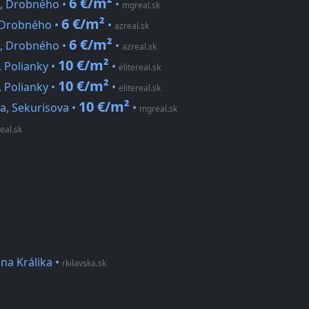
6 €/m²
a, Drobného •
•
mgreal.sk
6 €/m²
, Drobného •
•
azreal.sk
6 €/m²
a, Drobného •
•
azreal.sk
10 €/m²
, Polianky •
•
elitereal.sk
10 €/m²
, Polianky •
•
elitereal.sk
10 €/m²
a, Sekurisova •
•
mgreal.sk
real.sk
ana Králika
•
rkilavska.sk