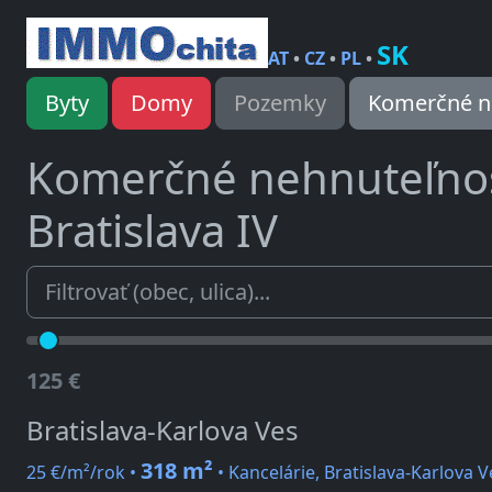
SK
AT
•
CZ
•
PL
•
Byty
Domy
Pozemky
Komerčné n
Komerčné nehnuteľno
Bratislava IV
125 €
Bratislava-Karlova Ves
318 m²
25 €/m²/rok •
• Kancelárie, Bratislava-Karlova 