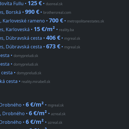
125 €
dovíta Fullu •
•
duoreal.sk
990 €
es, Borská •
•
brothersreal.com
700 €
es, Karloveské rameno •
•
metropolitanestates.sk
15 €/m²
es, Karloveská •
•
reality.ba
406 €
Ves, Dúbravská cesta •
•
mgreal.sk
673 €
Ves, Dúbravská cesta •
•
mgreal.sk
cesta
•
domypreludi.sk
cesta
•
domypreludi.sk
 cesta
•
domypreludi.sk
ská cesta
•
reality.mirabell.sk
6 €/m²
, Drobného •
•
mgreal.sk
6 €/m²
a, Drobného •
•
azreal.sk
6 €/m²
, Drobného •
•
azreal.sk