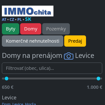
SK
AT
•
CZ
•
PL
•
Byty
Domy
Pozemky
Komerčné nehnuteľnosti
Predaj
Domy na prenájom
Levice
650 €
1.000 €
Levice
Dom, Levice, Horša